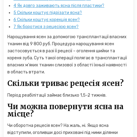
4
Як довго заживають ясна після пластики?
5
Скільки коштує підрізати ясна?
6
Скільки коштує корекція ясен?
7
Як боротися з рецесією ясен?
Нарощування ясен за допомогою трансплантації власних
тканин від 9 800 руб. Процедура нарощування ясен
застосовується в разі її рецесії – оголення шийки та
кореня зуба. Суть такої операції полягає в трансплантації
власних м’яких тканин слизової з області їхньої наявності
в область втрати.
Скільки триває рецесія ясен?
Період реабілітації займає близько 1,5-2 тижнів.
Чи можна повернути ясна на
місце?
Чи оборотна рецесія ясен? На жаль, ні. Якщо ясна
відступили, оголивши досі приховані під ними ділянки