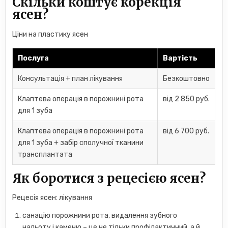
Скільки коштує корекція
ясен?
Ціни на пластику ясен
Послуга
Вартість
Консультація + план лікування
Безкоштовно
Клаптева операція в порожнині рота
від 2 850 руб.
для 1 зуба
Клаптева операція в порожнині рота
від 6 700 руб.
для 1 зуба + забір сполучної тканини
трансплантата
Як боротися з рецесією ясен?
Рецесія ясен: лікування
санацію порожнини рота, видалення зубного
нальоту і каменю – це не тільки профілактичний, а й