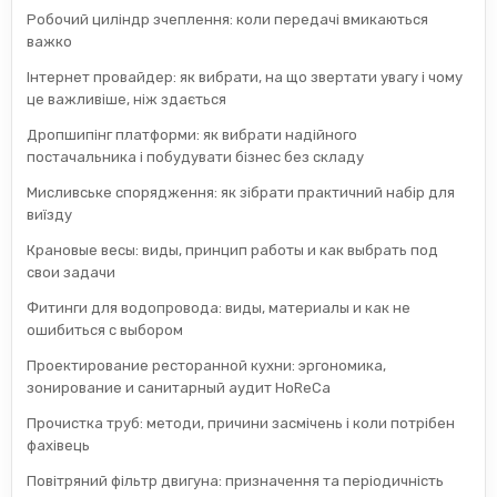
Робочий циліндр зчеплення: коли передачі вмикаються
важко
Інтернет провайдер: як вибрати, на що звертати увагу і чому
це важливіше, ніж здається
Дропшипінг платформи: як вибрати надійного
постачальника і побудувати бізнес без складу
Мисливське спорядження: як зібрати практичний набір для
виїзду
Крановые весы: виды, принцип работы и как выбрать под
свои задачи
Фитинги для водопровода: виды, материалы и как не
ошибиться с выбором
Проектирование ресторанной кухни: эргономика,
зонирование и санитарный аудит HoReCa
Прочистка труб: методи, причини засмічень і коли потрібен
фахівець
Повітряний фільтр двигуна: призначення та періодичність