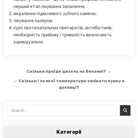
перший етап лікування запалення;
видалення підясневого зубного каменю;
лікування лазером;
курс протизапальних препаратів, антибіотиків,
необхідність прийому і тривалість визначають
індивідуально;
Навігація
Скільки проїде дизель на бензині? →
записів
← Скільки і за якої температури запікати курку в
духовці?
Search
for:
Категорії