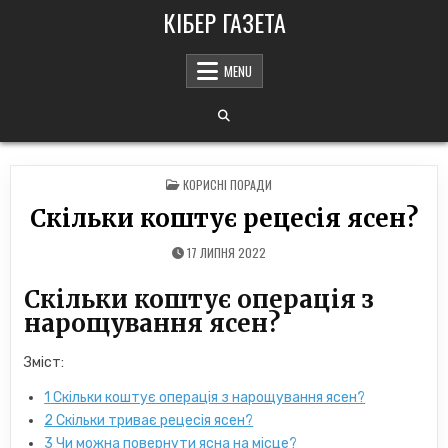
Skip
КІБЕР ГАЗЕТА
to
content
MENU
POSTED
КОРИСНІ ПОРАДИ
IN
Скільки коштує рецесія ясен?
17 ЛИПНЯ 2022
Скільки коштує операція з
нарощування ясен?
Зміст:
1
Скільки коштує операція з нарощування ясен?
2
Скільки триває рецесія ясен?
3
Чи можна повернути ясна на місце?