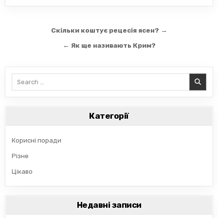
Навігація
Скільки коштує рецесія ясен? →
записів
← Як ще називають Крим?
Search
for:
Категорії
Корисні поради
Різне
Цікаво
Недавні записи