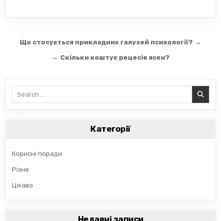
Навігація
Що стосується прикладних галузей психології? →
записів
← Скільки коштує рецесія ясен?
Search
for:
Категорії
Корисні поради
Різне
Цікаво
Недавні записи