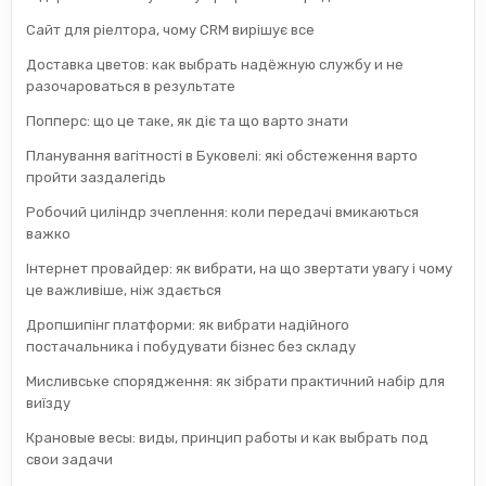
Сайт для ріелтора, чому CRM вирішує все
Доставка цветов: как выбрать надёжную службу и не
разочароваться в результате
Попперс: що це таке, як діє та що варто знати
Планування вагітності в Буковелі: які обстеження варто
пройти заздалегідь
Робочий циліндр зчеплення: коли передачі вмикаються
важко
Інтернет провайдер: як вибрати, на що звертати увагу і чому
це важливіше, ніж здається
Дропшипінг платформи: як вибрати надійного
постачальника і побудувати бізнес без складу
Мисливське спорядження: як зібрати практичний набір для
виїзду
Крановые весы: виды, принцип работы и как выбрать под
свои задачи