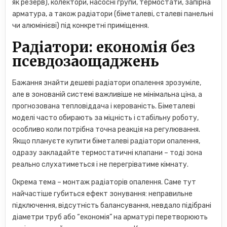
як резерв), колектори, насосні групи, термостати, запірна
арматура, а також радіатори (біметалеві, сталеві панельні
чи алюмінієві) під конкретні приміщення.
Радіатори: економія без
псевдозаощаджень
Бажання знайти дешеві радіатори опалення зрозуміле,
але в зонованій системі важливіше не мінімальна ціна, а
прогнозована тепловіддача і керованість. Біметалеві
моделі часто обирають за міцність і стабільну роботу,
особливо коли потрібна точна реакція на регулювання.
Якщо плануєте купити біметалеві радіатори опалення,
одразу закладайте термостатичні клапани – тоді зона
реально слухатиметься і не перегріватиме кімнату.
Окрема тема – монтаж радіаторів опалення. Саме тут
найчастіше губиться ефект зонування: неправильне
підключення, відсутність балансування, невдало підібрані
діаметри труб або “економія” на арматурі перетворюють