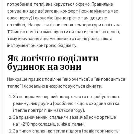
потребами в теплі, яка керується окремо. Правильне
зонування дає дві вигоди: комфорт (кожна кімната має
свою норму) і економію (ви не грієте там, де це не
потрібно). На практиці зниження температури навіть на
1°C може помітно зменшувати витрати енергії за сезон,
тому керування зонами швидко стає не розкішшю, а
інструментом контролю бюджету.
Як логічно поділити
будинок на зони
Найкраще працює поділ не “як хочеться”, а “як поводиться
тепло” і як реально використовуються кімнати:
За поверхами: перший поверх часто потребує іншого
режиму, ніж другий (особливо якщо є сходова клітка
і тепле повітря піднімається вгору).
За призначенням: спальням зазвичай комфортніше
на 1-2°C прохолодніше, ніж вітальні.
За типом опалення: тепла підлога і радіатори мають