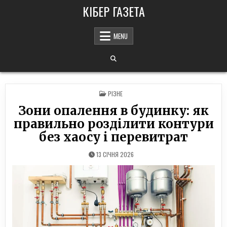
Skip
КІБЕР ГАЗЕТА
to
content
MENU
POSTED
РІЗНЕ
IN
Зони опалення в будинку: як
правильно розділити контури
без хаосу і перевитрат
13 СІЧНЯ 2026