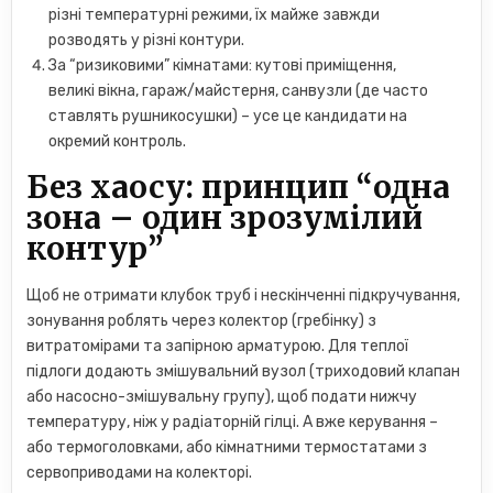
різні температурні режими, їх майже завжди
розводять у різні контури.
За “ризиковими” кімнатами: кутові приміщення,
великі вікна, гараж/майстерня, санвузли (де часто
ставлять рушникосушки) – усе це кандидати на
окремий контроль.
Без хаосу: принцип “одна
зона – один зрозумілий
контур”
Щоб не отримати клубок труб і нескінченні підкручування,
зонування роблять через колектор (гребінку) з
витратомірами та запірною арматурою. Для теплої
підлоги додають змішувальний вузол (триходовий клапан
або насосно-змішувальну групу), щоб подати нижчу
температуру, ніж у радіаторній гілці. А вже керування –
або термоголовками, або кімнатними термостатами з
сервоприводами на колекторі.