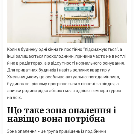
Коли в будинку одні кімнати постійно “підсмажуються”, а
інші залишаються прохолодними, причина часто не в котлі
й не в радіаторах, а в відсутності нормального зонування.
Для приватних будинків і навіть великих квартир у
Хмельницькому це особливо актуально: погода мінлива,
будинок по-різному прогрівається з півночі та півдня, а
звички родини рідко збігаються з однією температурою
на всіх.
Що таке зона опалення і
навіщо вона потрібна
Зона опалення – це група приміщень із подібними