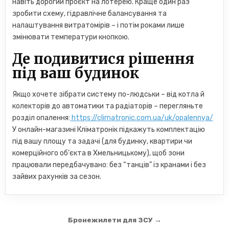
навіть дорогий проєкт на лотерею. Краще один раз
зробити схему, гідравлічне балансування та
налаштування витратомірів – і потім роками лише
змінювати температури кнопкою.
Де подивитися рішення
під ваш будинок
Якщо хочете зібрати систему по-людськи – від котла й
колекторів до автоматики та радіаторів – перегляньте
розділ опалення:
https://climatronic.com.ua/uk/opalennya/
У онлайн-магазині Кліматронік підкажуть комплектацію
під вашу площу та задачі (для будинку, квартири чи
комерційного об’єкта в Хмельницькому), щоб зони
працювали передбачувано: без “танців” із кранами і без
зайвих рахунків за сезон.
Навігація
Бронежилети для ЗСУ →