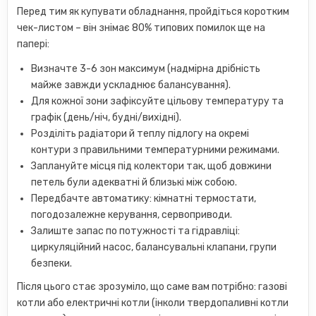
Перед тим як купувати обладнання, пройдіться коротким
чек-листом – він знімає 80% типових помилок ще на
папері:
Визначте 3-6 зон максимум (надмірна дрібність
майже завжди ускладнює балансування).
Для кожної зони зафіксуйте цільову температуру та
графік (день/ніч, будні/вихідні).
Розділіть радіатори й теплу підлогу на окремі
контури з правильними температурними режимами.
Заплануйте місця під колектори так, щоб довжини
петель були адекватні й близькі між собою.
Передбачте автоматику: кімнатні термостати,
погодозалежне керування, сервоприводи.
Залиште запас по потужності та гідравліці:
циркуляційний насос, балансувальні клапани, групи
безпеки.
Після цього стає зрозуміло, що саме вам потрібно: газові
котли або електричні котли (інколи твердопаливні котли