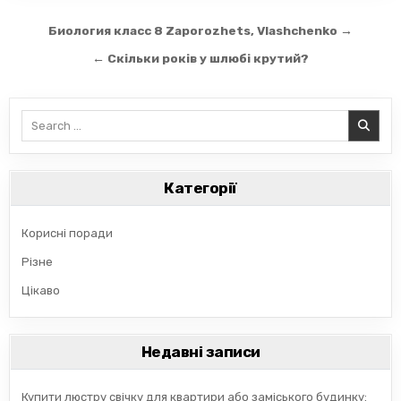
Навігація
Биология класс 8 Zaporozhets, Vlashchenko →
записів
← Скільки років у шлюбі крутий?
Search
for:
Категорії
Корисні поради
Різне
Цікаво
Недавні записи
Купити люстру свічку для квартири або заміського будинку: