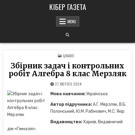
Skip
КІБЕР ГАЗЕТА
to
content
MENU
POSTED
ЦІКАВО
IN
Збірник задач і контрольних
робіт Алгебра 8 клас Мерзляк
27 ЛЮТОГО 2024
Мова навчання:
Українська
Автор підручника:
А.Г. Мерзляк, В.Б.
Полонський, Ю.М. Рабінович, M.С. Якір
Видавництво:
Харків, Видавничий
дiм «Гімназія».