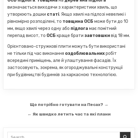
ОСБ підлога
:
товщина
на
дерев'яна підлога
визначається виходячи з характеристики хвиль, що
утворюють дошки
статі
. Якщо хвилі на підлозі невеликі і
рівномірно розподілені, то
товщина ОСБ
може бути до 10
мм, якщо хвилі через одну або
підлога
має помітний
перепад висот, то
ОСБ
краще брати
завтовшки
від 18 мм.
Орієнтовано-стружкові плити можуть бути використані
не тільки під час виконання
оздоблювальних
робіт
всередині приміщень, але й улаштування фасадів. Їх
застосовують, зокрема, як огороджувальні конструкції
при будівництві будинків за каркасною технологією.
Навігація
Що потрібно готувати на Песах? →
записів
← Як швидко летить час та які плани
Search