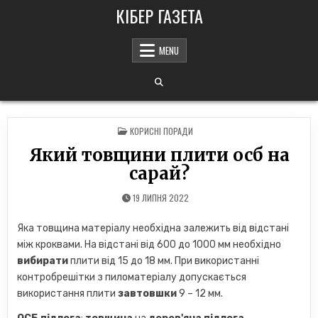
Skip
КІБЕР ГАЗЕТА
to
content
MENU
POSTED
КОРИСНІ ПОРАДИ
IN
Який товщини плити осб на
сарай?
19 ЛИПНЯ 2022
Яка товщина матеріалу необхідна залежить від відстані
між кроквами. На відстані від 600 до 1000 мм необхідно
вибирати
плити від 15 до 18 мм. При використанні
контробрешітки з пиломатеріалу допускається
використання плити
завтовшки
9 – 12 мм.