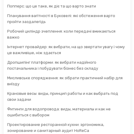
Попперс: що це таке, як діє та що варто знати
Планування вагітності в Буковелі: які обстеження варто
пройти заздалегідь
Робочий циліндр зчеплення: коли передачі вмикаються
важко
Інтернет провайдер: як вибрати, на що звертати увагу і чому
це важливіше, ніж здається
Дропшипінг платформи: як вибрати надійного
постачальника і побудувати бізнес без складу
Мисливське спорядження: як зібрати практичний набір для
виїзду
Крановые весы: виды, принцип работы и как выбрать под
свои задачи
Фитинги для водопровода: виды, материалы и как не
ошибиться с выбором
Проектирование ресторанной кухни: эргономика,
зонирование и санитарный аудит HoReCa