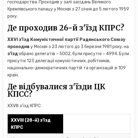
господарства. Проходив у залі засідань Великого
Кремлівського палацу у Москві з 27 січня до 5 лютого 1959
року.
Де проходив 26-й з'їзд КПРС?
XXVI з'їзд Комуністичної партії Радянського Союзу
проходив
у Москві з 23 лютого до 3 березня 1981 року. на
з'їзд
обрано делегатів – 5002, були присутні – 4994. Були
присутні 123 делегації комуністичних, робітників,
національно-демократичних партій та організацій зі 109
країн.
Де відбувалися з'їзди ЦК
КПСС?
XXVIII з'їзд КПРС
XXVIII (28-й) з'їзд
КПРС