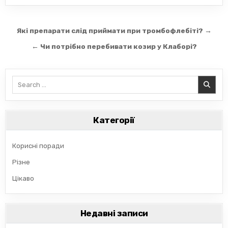
Навігація
Які препарати слід приймати при тромбофлебіті? →
записів
← Чи потрібно перебивати козир у Клаборі?
Search
for:
Категорії
Корисні поради
Різне
Цікаво
Недавні записи