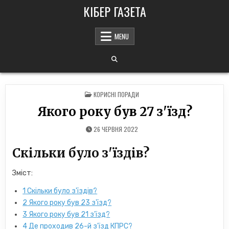
Skip
КІБЕР ГАЗЕТА
to
content
MENU
POSTED
КОРИСНІ ПОРАДИ
IN
Якого року був 27 з'їзд?
26 ЧЕРВНЯ 2022
Скільки було з'їздів?
Зміст:
1
Скільки було з'їздів?
2
Якого року був 23 з'їзд?
3
Якого року був 21 з'їзд?
4
Де проходив 26-й з'їзд КПРС?