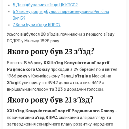
5
Де відбувалися з'їзди ЦК КПСС?
6
У якому році відбулося перейменування Ркп б на
Вкп Б?
7
Коли були з'їзди КПРС?
Усього відбулося 28 з'їздів, починаючи з першого з'їзду
РСДРП у Мінську 1898 року.
Якого року був 23 з'їзд?
8 квітня 1966 року
XXIII з'їзд Комуністичної партії
Радянського Союзу
проходив з 29 березня по 8 квітня
1966
року
у Кремлівському Палаці
з'їздів
в Москві. на
З'їзді
були присутні 4942 делегатів, з них: 4619 з
вирішальним голосом та 323 з дорадчим голосом.
Якого року був 21 з'їзд?
XXI з'їзд Комуністичної партії Радянського Союзу
–
позачерговий
з'їзд КПРС
, скликаний для розгляду та
затвердження семирічного плану розвитку народного