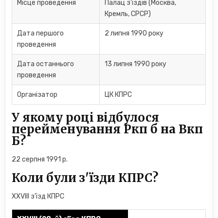
Місце проведення
Палац з'їздів (Москва,
Кремль, СРСР)
Дата першого
2 липня 1990 року
проведення
Дата останнього
13 липня 1990 року
проведення
Організатор
ЦК КПРС
У якому році відбулося
перейменування Ркп б на Вкп
Б?
22 серпня 1991 р.
Коли були з'їзди КПРС?
XXVIII з'їзд КПРС