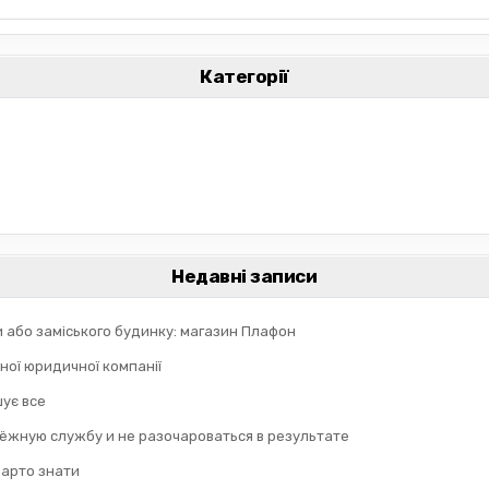
Категорії
Недавні записи
и або заміського будинку: магазин Плафон
ної юридичної компанії
шує все
дёжную службу и не разочароваться в результате
 варто знати