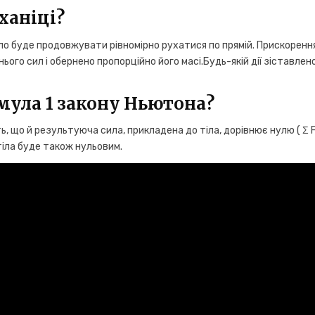
ханіці?
іло буде продовжувати рівномірно рухатися по прямій. Прискорення
ього сил і обернено пропорційно його масі.Будь-якій дії зіставлен
мула 1 закону Ньютона?
ь, що й результуюча сила, прикладена до тіла, дорівнює нулю ( Σ F
 тіла буде також нульовим.