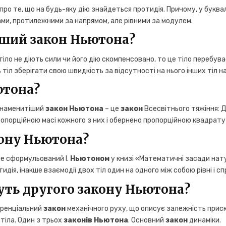
про те, що на будь-яку дію знайдеться протидія. Причому, у буква
ми, протилежними за напрямом, але рівними за модулем.
ший закон Ньютона?
тіло не діють сили чи його дію скомпенсовано, то це тіло перебува
 тіл зберігати свою швидкість за відсутності на нього інших тіл н
ютона?
йзнаменитіший
закон Ньютона
– це
закон
Всесвітнього тяжіння: Д
ропорційною масі кожного з них і обернено пропорційною квадрату 
кону Ньютона?
е сформульований І.
Ньютоном
у книзі «Математичні засади нату
идія, інакше взаємодії двох тіл один на одного між собою рівні і с
уть другого закону Ньютона?
ренціальний
закон
механічного руху, що описує залежність приско
тіла. Один з трьох
законів Ньютона
. Основний
закон
динаміки.