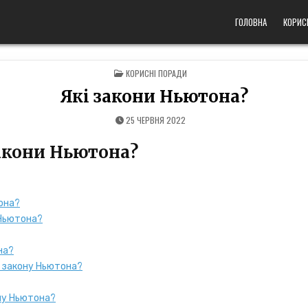
ГОЛОВНА
КОРИС
POSTED
КОРИСНІ ПОРАДИ
IN
Які закони Ньютона?
25 ЧЕРВНЯ 2022
закони Ньютона?
она?
Ньютона?
на?
о закону Ньютона?
ну Ньютона?