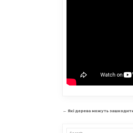
Навігація
← Які дерева можуть зашкодит
записів
Search