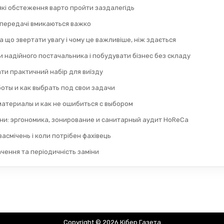
 які обстеження варто пройти заздалегідь
 передачі вмикаються важко
а що звертати увагу і чому це важливіше, ніж здається
 надійного постачальника і побудувати бізнес без складу
ти практичний набір для виїзду
оты и как выбрать под свои задачи
материалы и как не ошибиться с выбором
ни: эргономика, зонирование и санитарный аудит HoReCa
асмічень і коли потрібен фахівець
ачення та періодичність заміни
Copyright © 2026 Кібер Газета