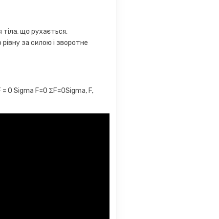
 тіла, що рухається,
о рівну за силою і зворотне
 = 0 Sigma F=0 ΣF=0Sigma, F,