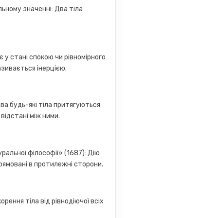
льному значенні: Два тіла
є у стані спокою чи рівномірного
азивається інерцією.
ва будь-які тіла притягуються
відстані між ними.
ральної філософії» (1687): Дію
прямовані в протилежні сторони.
рення тіла від рівнодіючої всіх