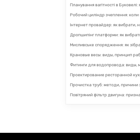
Планування вагітності в Буковелі:
Робочий циліндр зчеплення: коли
Інтернет провайдер: як вибрати, н
Дропшипінг платформи: як вибрати
Мисливське спорядження: як зібра
Крановые весы: виды, принцип раб
Фитинги для водопровода: виды, 
Проектирование ресторанной кух
Прочистка труб: методи, причини з
Повітряний фільтр двигуна: призн