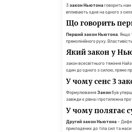
3
закон Ньютона
говорить нам 
впливають одне на одного з сила
Що говорить пер
Перший закон Ньютона
. Якщо 
прямолінійного руху. Властивість
Який закон у Нь
закон всесвітнього тяжіння На
один до одного з силою, прямо п
У чому сенс 3 за
Формулювання
Закон
був уперш
завжди є рівна і протилежна прот
У чому полягає с
Другий закон Ньютона
– Дифе
прикладених до тіла сил та маси 