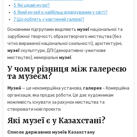
5
Які цікаві музеї?
6
Який музей є найбільш відвідуваним у світі?
7
Що роблять у картинній галереї?
Основними підгрупами виділяють
музеї
національної та
зарубіжної творчості, образотворчого мистецтва (без
чітко вираженої національної схильності), архітектурні,
музеї
скульптури, ДПІ (декоративно-ужиткове
мистецтво), меморіальні
музеї
.
У чому різниця між галереєю
та музеєм?
Музей
— це некомерційна установа,
галерея
– Комерційна
організація, яка продає роботи. Це дає художникам
можливість існувати за рахунок мистецтва та
створювати нові проекти.
Які музеї є у ​​Казахстані?
Список державних
музеїв Казахстану