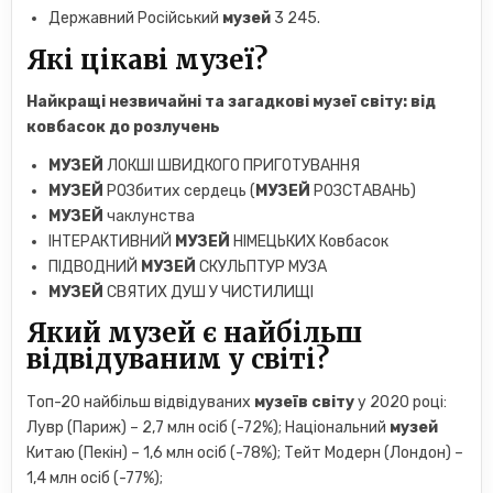
Державний Російський
музей
3 245.
Які цікаві музеї?
Найкращі
незвичайні
та загадкові
музеї
світу: від
ковбасок до розлучень
МУЗЕЙ
ЛОКШІ ШВИДКОГО ПРИГОТУВАННЯ
МУЗЕЙ
РОЗбитих сердець (
МУЗЕЙ
РОЗСТАВАНЬ)
МУЗЕЙ
чаклунства
ІНТЕРАКТИВНИЙ
МУЗЕЙ
НІМЕЦЬКИХ Ковбасок
ПІДВОДНИЙ
МУЗЕЙ
СКУЛЬПТУР МУЗА
МУЗЕЙ
СВЯТИХ ДУШ У ЧИСТИЛИЩІ
Який музей є найбільш
відвідуваним у світі?
Топ-20 найбільш відвідуваних
музеїв світу
у 2020 році:
Лувр (Париж) – 2,7 млн ​​осіб (-72%); Національний
музей
Китаю (Пекін) – 1,6 млн осіб (-78%); Тейт Модерн (Лондон) –
1,4 млн осіб (-77%);