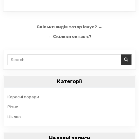
Навігація
Скільки видів татар існує? →
записів
← Скільки октав є?
Search
for:
Категорії
Корисні поради
Різне
Цікаво
Недавні записи