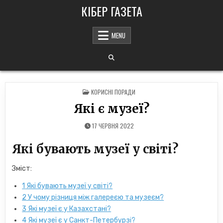
Skip
КІБЕР ГАЗЕТА
to
content
MENU
POSTED
КОРИСНІ ПОРАДИ
IN
Які є музеї?
17 ЧЕРВНЯ 2022
Які бувають музеї у світі?
Зміст:
1
Які бувають музеї у світі?
2
У чому різниця між галереєю та музеєм?
3
Які музеї є у ​​Казахстані?
4
Які музеї є у ​​Санкт-Петербурзі?