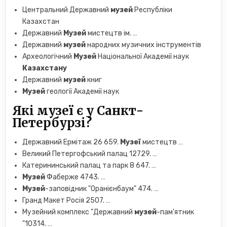
Центральний Державний
музей
Республіки
Казахстан
Державний
Музей
мистецтв ім. …
Державний
музей
народних музичних інструментів
Археологічний
Музей
Національної Академії наук
Казахстану
Державний
музей
книг
Музей
геології Академії наук
Які музеї є у ​​Санкт-
Петербурзі?
Державний Ермітаж 26 659.
Музеї
мистецтв …
Великий Петергофський палац 12729. …
Катерининський палац та парк 8 647. …
Музей
Фаберже 4743. …
Музей
-заповідник "Оранієнбаум" 474. …
Гранд Макет Росія 2507. …
Музейний комплекс "Державний
музей
-пам'ятник
"10314. …