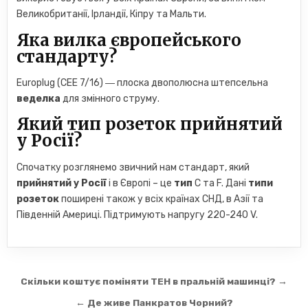
Великобританії, Ірландії, Кіпру та Мальти.
Яка вилка європейського
стандарту?
Europlug (CEE 7/16) ― плоска двополюсна штепсельна
веделка
для змінного струму.
Який тип розеток прийнятий
у Росії?
Спочатку розглянемо звичний нам стандарт, який
прийнятий у Росії
і в Європі – це
тип
С та F. Дані
типи
розеток
поширені також у всіх країнах СНД, в Азії та
Південній Америці. Підтримують напругу 220-240 V.
Навігація
Скільки коштує поміняти ТЕН в пральній машинці? →
записів
← Де живе Панкратов Чорний?