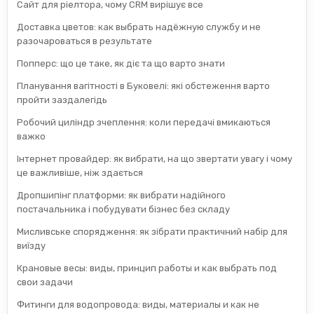
Сайт для ріелтора, чому CRM вирішує все
Доставка цветов: как выбрать надёжную службу и не
разочароваться в результате
Попперс: що це таке, як діє та що варто знати
Планування вагітності в Буковелі: які обстеження варто
пройти заздалегідь
Робочий циліндр зчеплення: коли передачі вмикаються
важко
Інтернет провайдер: як вибрати, на що звертати увагу і чому
це важливіше, ніж здається
Дропшипінг платформи: як вибрати надійного
постачальника і побудувати бізнес без складу
Мисливське спорядження: як зібрати практичний набір для
виїзду
Крановые весы: виды, принцип работы и как выбрать под
свои задачи
Фитинги для водопровода: виды, материалы и как не