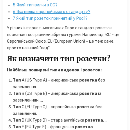
5
Який тип вилки в ЄС?
6
Яка вилка європейського стандарту?
7
Який тип розеток прийнятий у Росії?
У різних інтернет-магазинах Євро стандарт розеток
позначається різними абревіатурами. Наприклад: ЄС – це
Європейський Союз; EU (European Union) – це теж саме,
просто на інший "лад".
Як визначити тип розетки?
Найбільш поширені
типи
виделок і
розеток
:
Тип
A (US Type A) – американська
розетка
без
заземлення. …
Тип
B (US Type B) – американська
розетка
із
заземленням. …
Тип
C (EU Type C) – європейська
розетка
без
заземлення. …
Тип
D (UK Type D) – стара англійська
розетка
. …
Тип
E (EU Type E) – французька
розетка
.