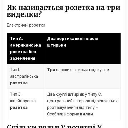
Як називається розетка на три
виделки?
Електричні розетки
Тип A,
Два вертикальні плоскі
американська
штирьки
розетка
без
заземлення
Тип I,
Три
плоских штирьків під кутом
австралійська
розетка
Тип J,
Два круглі штирі як у типу C,
швейцарська
центральний штирьок відрізняється
розетка
розташуванням від типу F.
Особлива форма
вилки
.
Скільки вольт У розетці У