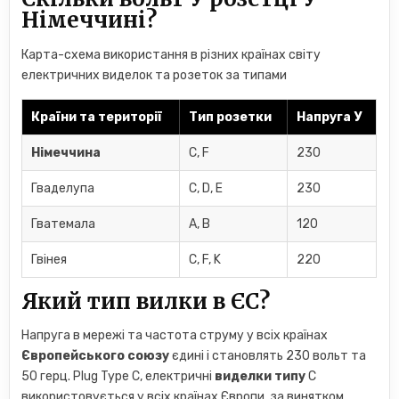
Німеччині?
Карта-схема використання в різних країнах світу
електричних виделок та розеток за типами
Країни та території
Тип розетки
Напруга
У
Німеччина
C, F
230
Гваделупа
C, D, E
230
Гватемала
A, B
120
Гвінея
C, F, K
220
Який тип вилки в ЄС?
Напруга в мережі та частота струму у всіх країнах
Європейського союзу
єдині і становлять 230 вольт та
50 герц. Plug Type C, електричні
виделки типу
C
використовується у всіх країнах Європи, за винятком