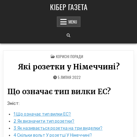
Skip
КІБЕР ГАЗЕТА
to
content
MENU
POSTED
КОРИСНІ ПОРАДИ
IN
Які розетки у Німеччині?
5 ЛИПНЯ 2022
Що означає тип вилки EC?
Зміст:
1
Що означає тип вилки EC?
2
Як визначити тип розетки?
3
Як називається розетка на три виделки?
4
Скільки вольт У розетці У Німеччині?