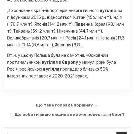
43,3% і склав 23,018 млрд дол.
До основних країн-імпортерів енергетичного
вугілля
, за
підсумками 2015 р., відносяться: Китай (156,1 млн т), Індія
(170,7 млн ​​т), Японія (141,2 млн т), Південна Корея (98,1 млн
т), Тайвань (59, 2 млн т), Німеччина (44,7 млн ​​т),
Великобританія (20,7 млн ​​т), Росія (24,1 млн т), Іспанія (17,3
млн т), США (8,6 млн т), Франція (8,8 …
Втім, у цьому Польща була не самотня. «Основним
постачальником
вугілля
в
Європу
у минулі роки була
Росія. російською
вугілля
припадало близько 50%
імпортних поставок у 2020-2021 роках.
Навігація
Що таке головка поршня? →
записів
← Що робити якщо людина не хоче повертати борг?