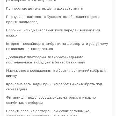
разочароваться в результате
Попперс: що це таке, як діє та що варто знати
Планування вагітності в Буковелі: які обстеження варто
пройти заздалегідь
Робочий циліндр зчеплення: коли передачі вмикаються
важко
Інтернет провайдер: як вибрати, на що звертати увагу і чому
це важливіше, ніж здається
Дропшипінг платформи: як вибрати надійного
постачальника і побудувати бізнес без складу
Мисливське спорядження: як зібрати практичний набір для
виїзду
Крановые весы: виды, принцип работы и как выбрать под
свои задачи
Фитинги для водопровода: виды, материалы и как не
ошибиться с выбором
Проектирование ресторанной кухни: эргономика,