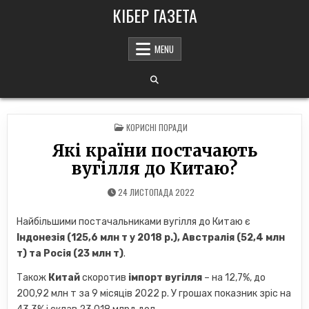
Skip
КІБЕР ГАЗЕТА
to
content
MENU
POSTED
КОРИСНІ ПОРАДИ
IN
Які країни постачають
вугілля до Китаю?
24 ЛИСТОПАДА 2022
Найбільшими постачальниками вугілля до Китаю є
Індонезія (125,6 млн т у 2018 р.), Австралія (52,4 млн
т) та Росія (23 млн т)
.
Також
Китай
скоротив
імпорт вугілля
– на 12,7%, до
200,92 млн т за 9 місяців 2022 р. У грошах показник зріс на