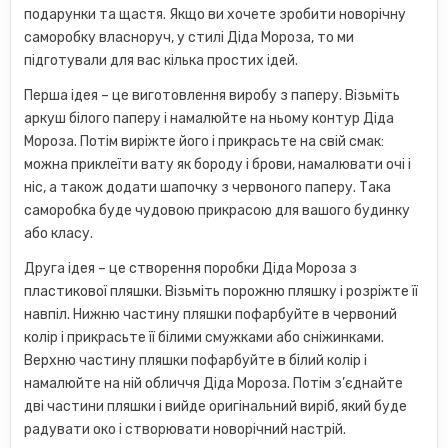
подарунки та щастя. Якщо ви хочете зробити новорічну
саморобку власноруч, у стилі Діда Мороза, то ми
підготували для вас кілька простих ідей.
Перша ідея – це виготовлення виробу з паперу. Візьміть
аркуш білого паперу і намалюйте на ньому контур Діда
Мороза. Потім виріжте його і прикрасьте на свій смак:
можна приклеїти вату як бороду і брови, намалювати очі і
ніс, а також додати шапочку з червоного паперу. Така
саморобка буде чудовою прикрасою для вашого будинку
або класу.
Друга ідея – це створення поробки Діда Мороза з
пластикової пляшки. Візьміть порожню пляшку і розріжте її
навпіл. Нижню частину пляшки пофарбуйте в червоний
колір і прикрасьте її білими смужками або сніжинками.
Верхню частину пляшки пофарбуйте в білий колір і
намалюйте на ній обличчя Діда Мороза. Потім з’єднайте
дві частини пляшки і вийде оригінальний виріб, який буде
радувати око і створювати новорічний настрій.