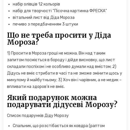
набір олівців 12 кольорів
набір для творчості “Пісочна картинка ФРЕСКА”
вітальний лист від Діда Мороза
печиво з передбаченням 3 штуки
Що не треба просити у Діда
Мороза?
1) Просити в Мороза гроші не можна. Він над таким
запитом посміється в бороду і дійде висновку, що лист
складали поспіхом і не особливо думали над вмістом; 2)
Дідусь не вміє стрибати в часі та не зможе змінити щось у
минулому й майбутньому; 3) Хоч він і чарівник, а не медик –
впливати на здоров’я не вміє.
Який подарунок можна
подарувати дідусеві Морозу?
Список подарунків Діду Морозу
Спальник, що розстібається як ковдра (раптом