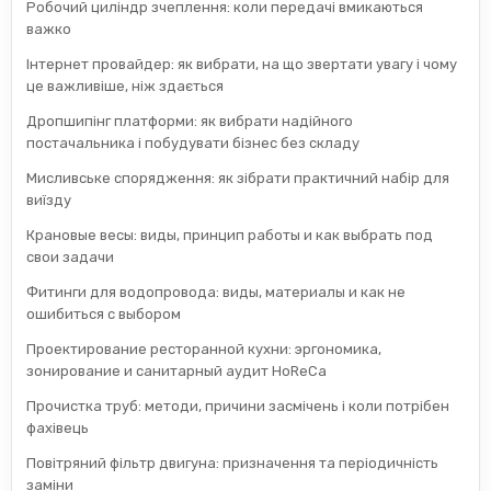
Робочий циліндр зчеплення: коли передачі вмикаються
важко
Інтернет провайдер: як вибрати, на що звертати увагу і чому
це важливіше, ніж здається
Дропшипінг платформи: як вибрати надійного
постачальника і побудувати бізнес без складу
Мисливське спорядження: як зібрати практичний набір для
виїзду
Крановые весы: виды, принцип работы и как выбрать под
свои задачи
Фитинги для водопровода: виды, материалы и как не
ошибиться с выбором
Проектирование ресторанной кухни: эргономика,
зонирование и санитарный аудит HoReCa
Прочистка труб: методи, причини засмічень і коли потрібен
фахівець
Повітряний фільтр двигуна: призначення та періодичність
заміни