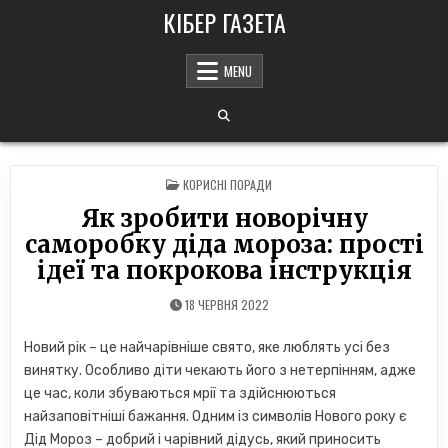
Skip
КІБЕР ГАЗЕТА
to
content
MENU
POSTED
КОРИСНІ ПОРАДИ
IN
Як зробити новорічну
саморобку діда мороза: прості
ідеї та покрокова інструкція
18 ЧЕРВНЯ 2022
Новий рік – це найчарівніше свято, яке люблять усі без
винятку. Особливо діти чекають його з нетерпінням, адже
це час, коли збуваються мрії та здійснюються
найзаповітніші бажання. Одним із символів Нового року є
Дід Мороз – добрий і чарівний дідусь, який приносить