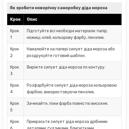
Як зробити новорічну саморобку діда мороза
Крок
Опис
Крок
Підготуйте всі необхідні матеріали: папір,
1
ножиці, клей, кольорову фарбу, пензлик.
Крок
Намалюйте на папері силует діда мороза або
2
роздрукуйте готовий шаблон.
Крок
Виріжте силует діда мороза по контуру.
3
Крок
Розфарбуйте силует діда мороза кольоровою
4
фарбою, використовуючи пензлик.
Крок
Зачекайте, поки фарба повністю висохне.
5
Крок
Прикрасьте силует діда мороза дрібними
6
деталями: ґудзиками, блискітками,