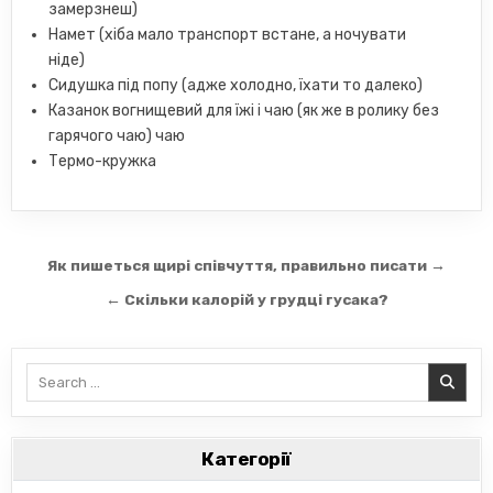
замерзнеш)
Намет (хіба мало транспорт встане, а ночувати
ніде)
Сидушка під попу (адже холодно, їхати то далеко)
Казанок вогнищевий для їжі і чаю (як же в ролику без
гарячого чаю) чаю
Термо-кружка
Навігація
Як пишеться щирі співчуття, правильно писати →
записів
← Скільки калорій у грудці гусака?
Search
for:
Категорії