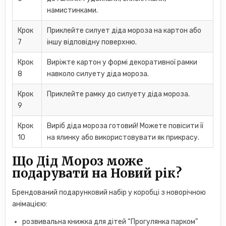
намистинками.
Крок
Приклейте силует діда мороза на картон або
7
іншу відповідну поверхню.
Крок
Виріжте картон у формі декоративної рамки
8
навколо силуету діда мороза.
Крок
Приклейте рамку до силуету діда мороза.
9
Крок
Виріб діда мороза готовий! Можете повісити її
10
на ялинку або використовувати як прикрасу.
Що Дід Мороз може
подарувати на Новий рік?
Брендований подарунковий набір у коробці з новорічною
анімацією:
розвивальна книжка для дітей “Прогулянка парком”