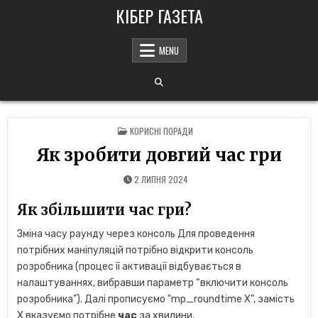
Skip
КІБЕР ГАЗЕТА
to
content
MENU
POSTED
КОРИСНІ ПОРАДИ
IN
Як зробити довгий час гри
2 ЛИПНЯ 2024
Як збільшити час гри?
Зміна часу раунду через консоль Для проведення
потрібних маніпуляцій потрібно відкрити консоль
розробника (процес її активації відбувається в
налаштуваннях, вибравши параметр “включити консоль
розробника”). Далі прописуємо "mp_roundtime X", замість
X вказуємо потрібне
час
за хвилини.