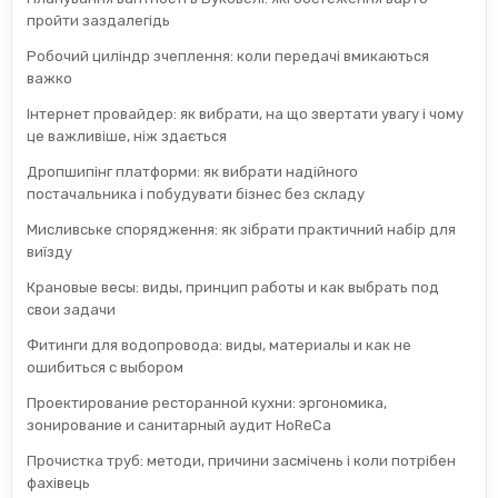
пройти заздалегідь
Робочий циліндр зчеплення: коли передачі вмикаються
важко
Інтернет провайдер: як вибрати, на що звертати увагу і чому
це важливіше, ніж здається
Дропшипінг платформи: як вибрати надійного
постачальника і побудувати бізнес без складу
Мисливське спорядження: як зібрати практичний набір для
виїзду
Крановые весы: виды, принцип работы и как выбрать под
свои задачи
Фитинги для водопровода: виды, материалы и как не
ошибиться с выбором
Проектирование ресторанной кухни: эргономика,
зонирование и санитарный аудит HoReCa
Прочистка труб: методи, причини засмічень і коли потрібен
фахівець