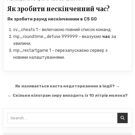
Як зробити нескінченний час?
Як зробити
раунд
нескінченним
в CS GO
sv_cheats 1 – включаємо повний список команд;
mp_roundtime_defuse 999999 – вказуємо
час
за
хвилини;
mp_restartgame 1 – перезапускаємо сервер з
новими налаштуваннями.
Навігація
Як називається каста недоторканних в Індії? →
записів
← Скільки кілограм сиру виходить із 10 літрів молока?
Search
for: