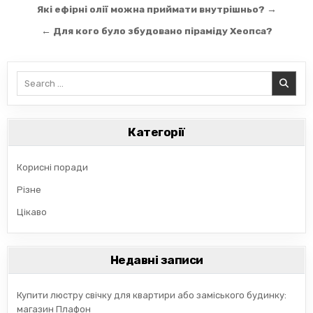
Навігація
Які ефірні олії можна приймати внутрішньо? →
записів
← Для кого було збудовано піраміду Хеопса?
Search
for:
Категорії
Корисні поради
Різне
Цікаво
Недавні записи
Купити люстру свічку для квартири або заміського будинку:
магазин Плафон