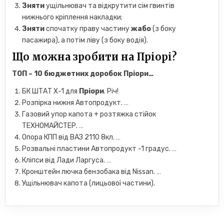
Зняти
ущільнювач та відкрутити сім гвинтів
нижнього кріплення накладки;
Зняти
спочатку праву частину
жабо
(з боку
пасажира), а потім ліву (з боку водія).
Що можна зробити на Пріорі?
ТОП – 10 бюджетних доробок
Пріори
…
БК ШТАТ Х-1 для
Пріори
. Річ!
Розпірка нижня Автопродукт. …
Газовий упор капота + розтяжка стійок
ТЕХНОМАЙСТЕР. …
Опора КПП від ВАЗ 2110 8кл. …
Розвальні пластини Автопродукт -1 градус. …
Кліпси від Лади Ларгуса. …
Кронштейн лючка бензобака від Nissan. …
Ущільнювач капота (лицьової частини).