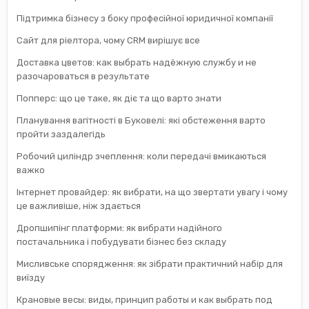
Підтримка бізнесу з боку професійної юридичної компанії
Сайт для ріелтора, чому CRM вирішує все
Доставка цветов: как выбрать надёжную службу и не
разочароваться в результате
Попперс: що це таке, як діє та що варто знати
Планування вагітності в Буковелі: які обстеження варто
пройти заздалегідь
Робочий циліндр зчеплення: коли передачі вмикаються
важко
Інтернет провайдер: як вибрати, на що звертати увагу і чому
це важливіше, ніж здається
Дропшипінг платформи: як вибрати надійного
постачальника і побудувати бізнес без складу
Мисливське спорядження: як зібрати практичний набір для
виїзду
Крановые весы: виды, принцип работы и как выбрать под