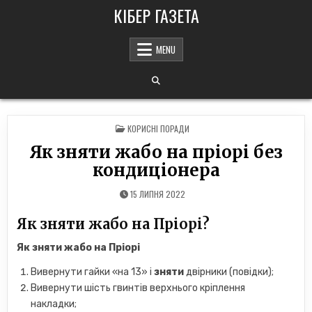
Skip
КІБЕР ГАЗЕТА
to
content
MENU
POSTED
КОРИСНІ ПОРАДИ
IN
Як зняти жабо на пріорі без
кондиціонера
15 ЛИПНЯ 2022
Як зняти жабо на Пріорі?
Як зняти жабо
на
Пріорі
Вивернути гайки «на 13» і
зняти
двірники (повідки);
Вивернути шість гвинтів верхнього кріплення
накладки;