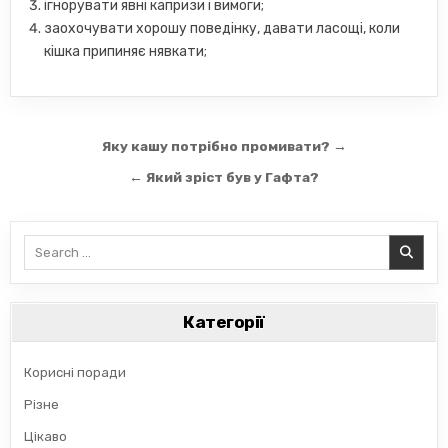
ігнорувати явні капризи і вимоги;
заохочувати хорошу поведінку, давати ласощі, коли
кішка припиняє нявкати;
Навігація
Яку кашу потрібно промивати? →
записів
← Який зріст був у Гафта?
Search
for:
Категорії
Корисні поради
Різне
Цікаво