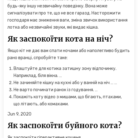
будь-яку іншу незвичайну поведінку. Вона може
сигналізувати про те, що не все гаразд. Насторожити
господаря має зниження ваги, зміна звичок використання
лотка або незвичайні звуки, які видає кішка.
Як заспокоїти кота на ніч?
Якщо кіт не дає вам спати ночами або наполегливо будить
рано вранці, спробуйте таке:
Влаштуйте для котика затишну зону відпочинку.
Наприклад, біля вікна. …
Не зачиняйте кішку на кухні або у ванній на ніч … …
Не варто починати ранок із годування. …
Покажіть коту відео з мишами, що бігають, птахами,
що літають, або комахами.
Jun 9, 2020
Як заспокоїти буйного кота?
Як заспокоїти гіперактивне кошеня.