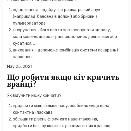
відволікання – підійдуть іграшка, різкий звук
(наприклад, бавовна в долоні) або бризки з
пульверизатора;
ігнорування – його варто застосовувати щоразу,
коли кошеня, що розігралося, починає дряпатися або
кусатися. …
виховання – допоможе комбінація системи покарань і
заохочень.
May 25, 2021
Що робити якщо кіт кричить
вранці?
Як відучити кішку кричати?
приділити кішці більше часу, особливо якщо вона
контактна і ласкава;
збільшити рівень фізичного навантаження,
придбати більшу кількість різноманітних іграшок;