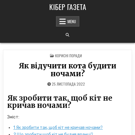
Skip
КІБЕР ГАЗЕТА
to
content
MENU
POSTED
КОРИСНІ ПОРАДИ
IN
Як відучити кота будити
ночами?
25 ЛИСТОПАДА 2022
Як зробити так, щоб кіт не
кричав ночами?
Зміст:
1
Як зробити так, щоб кіт не кричав ночами?
2
Що зробити щоб кіт не будив вранці?