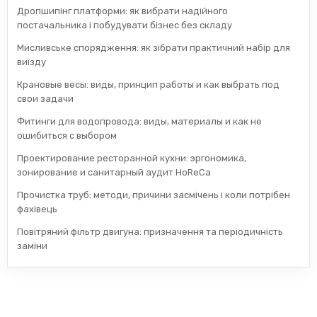
Дропшипінг платформи: як вибрати надійного
постачальника і побудувати бізнес без складу
Мисливське спорядження: як зібрати практичний набір для
виїзду
Крановые весы: виды, принцип работы и как выбрать под
свои задачи
Фитинги для водопровода: виды, материалы и как не
ошибиться с выбором
Проектирование ресторанной кухни: эргономика,
зонирование и санитарный аудит HoReCa
Прочистка труб: методи, причини засмічень і коли потрібен
фахівець
Повітряний фільтр двигуна: призначення та періодичність
заміни