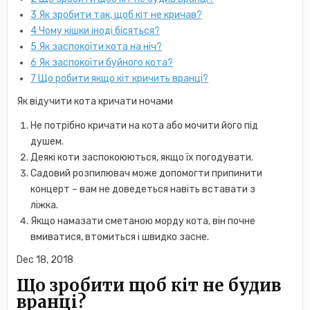
3
Як зробити так, щоб кіт не кричав?
4
Чому кішки іноді бісяться?
5
Як заспокоїти кота на ніч?
6
Як заспокоїти буйного кота?
7
Що робити якщо кіт кричить вранці?
Як відучити кота кричати ночами
Не потрібно кричати на кота або мочити його під
душем.
Деякі коти заспокоюються, якщо їх погодувати.
Садовий розпилювач може допомогти припинити
концерт – вам не доведеться навіть вставати з
ліжка.
Якщо намазати сметаною морду кота, він почне
вмиватися, втомиться і швидко засне.
Dec 18, 2018
Що зробити щоб кіт не будив
вранці?