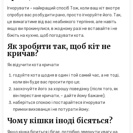
Ігнорувати – найкращий спосіб Тож, коли ваш кіт вкотре
спробує вас розбудити рано, просто ігноруйте його. Так,
це вимагатиме від вас неабиякого терпіння, але навіть
якщо ви прокинулися, в жодному разі не вставайте і не
біжіть на кухню, щоб погодувати кота.
Як зробити так, щоб кіт не
кричав?
Як відучити кота кричати
годуйте кота щодня в один і той самий час, а не тоді,
коли він буде вас просити про це;
заохочуйте його за хорошу поведінку (після того, як
він перестане кричати, – дайте йому бажане);
наберіться спокою і постарайтеся ігнорувати
примхи вихованця і не потурати йому;
Чому кішки іноді бісяться?
Якщо кішка біситься і бігає, потрібно звернути увагу на