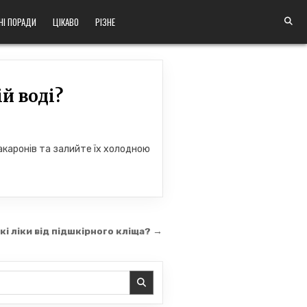
НІ ПОРАДИ
ЦІКАВО
РІЗНЕ
й воді?
макаронів та залийте їх холодною
кі ліки від підшкірного кліща? →