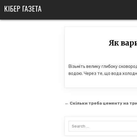
Skip
КІБЕР ГАЗЕТА
to
content
Як вар
Візьміть велику глибоку сковород
водою. Через те, що вода холодн
Навігація
← Скільки треба цементу на три
записів
Search
for: