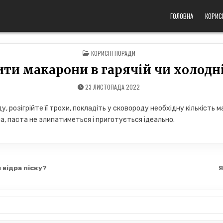
ГОЛОВНА
КОРИС
POSTED
КОРИСНІ ПОРАДИ
IN
ити макарони в гарячій чи холодні
23 ЛИСТОПАДА 2022
у, розігрійте її трохи, покладіть у сковороду необхідну кількість 
а, паста не злипатиметься і приготується ідеально.
 відра піску?
Я