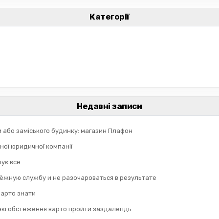
Категорії
Недавні записи
и або заміського будинку: магазин Плафон
ної юридичної компанії
шує все
дёжную службу и не разочароваться в результате
 варто знати
 які обстеження варто пройти заздалегідь