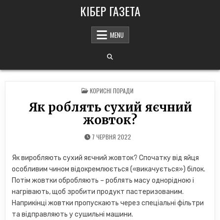
Skip
КІБЕР ГАЗЕТА
to
content
MENU
POSTED
КОРИСНІ ПОРАДИ
IN
Як роблять сухий яєчний
жовток?
7 ЧЕРВНЯ 2022
Як виробляють сухий яєчний жовток? Спочатку від яйця
особливим чином відокремлюється («викачується») білок.
Потім жовтки обробляють – роблять масу однорідною і
нагрівають, щоб зробити продукт пастеризованим.
Наприкінці жовтки пропускають через спеціальні фільтри
та відправляють у сушильні машини.