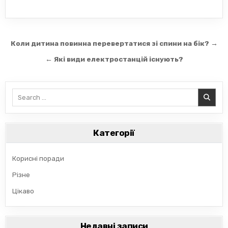
Навігація
Коли дитина повинна перевертатися зі спини на бік? →
записів
← Які види електростанцій існують?
Search
for:
Категорії
Корисні поради
Різне
Цікаво
Недавні записи