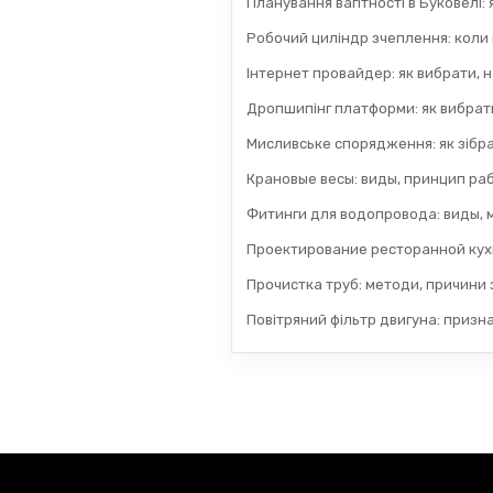
Планування вагітності в Буковелі:
Робочий циліндр зчеплення: коли
Інтернет провайдер: як вибрати, н
Дропшипінг платформи: як вибрати
Мисливське спорядження: як зібра
Крановые весы: виды, принцип раб
Фитинги для водопровода: виды, 
Проектирование ресторанной кух
Прочистка труб: методи, причини з
Повітряний фільтр двигуна: призн