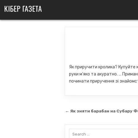
Skip
КІБЕР ГАЗЕТА
to
content
Як приручити кролика? Купуйте кр
руки м'яко та акуратно. … Приман
починати приручення зі знайомств
Навігація
← Як зняти барабан на Субару Ф
записів
Search
for: