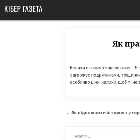
Skip
КІБЕР ГАЗЕТА
to
content
Як пра
Келихи ставимо чашею вниз – 5 с
загрожує подряпинами, тріщинами
особливо цінні келихи, щоб ті не 
Навігація
← Як підключити інтернет у гор
записів
Search
for: