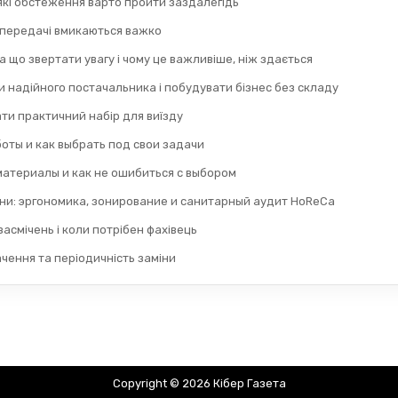
 які обстеження варто пройти заздалегідь
 передачі вмикаються важко
а що звертати увагу і чому це важливіше, ніж здається
 надійного постачальника і побудувати бізнес без складу
ти практичний набір для виїзду
оты и как выбрать под свои задачи
материалы и как не ошибиться с выбором
ни: эргономика, зонирование и санитарный аудит HoReCa
асмічень і коли потрібен фахівець
ачення та періодичність заміни
Copyright © 2026 Кібер Газета