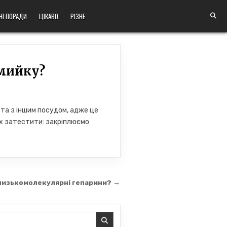
НІ ПОРАДИ
ЦІКАВО
РІЗНЕ
омийку?
 та з іншим посудом, адже це
їх затестити: закріплюємо
 низькомолекулярні гепарини? →