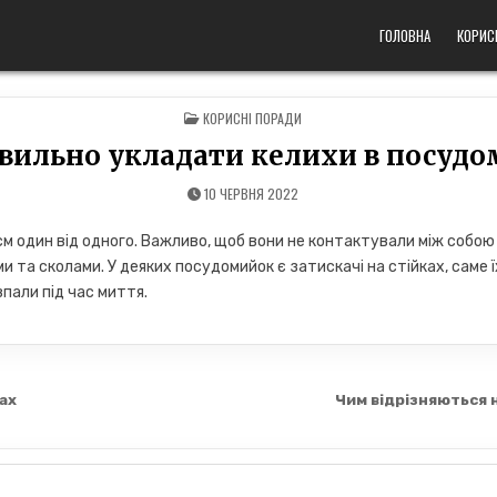
ГОЛОВНА
КОРИС
POSTED
КОРИСНІ ПОРАДИ
IN
вильно укладати келихи в посуд
10 ЧЕРВНЯ 2022
м один від одного. Важливо, щоб вони не контактували між собою
 та сколами. У деяких посудомийок є затискачі на стійках, саме 
впали під час миття.
ах
Чим відрізняються