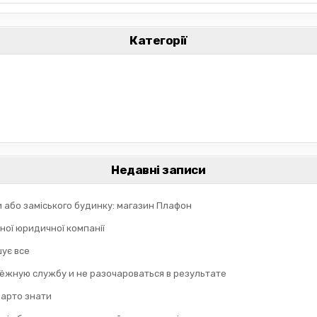
Категорії
Недавні записи
и або заміського будинку: магазин Плафон
ної юридичної компанії
шує все
дёжную службу и не разочароваться в результате
 варто знати