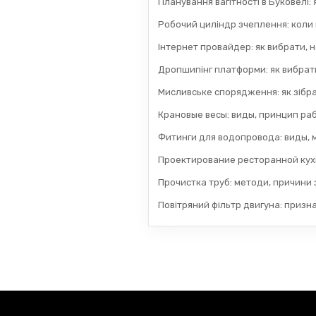
Планування вагітності в Буковелі:
Робочий циліндр зчеплення: коли
Інтернет провайдер: як вибрати, н
Дропшипінг платформи: як вибрати
Мисливське спорядження: як зібра
Крановые весы: виды, принцип раб
Фитинги для водопровода: виды, 
Проектирование ресторанной кух
Прочистка труб: методи, причини з
Повітряний фільтр двигуна: призн