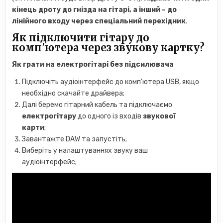
кінець дроту до гнізда на гітарі, а інший – до
лінійного входу через спеціальний перехідник
.
Як підключити гітару до
комп'ютера через звукову картку?
Як грати на електрогітарі без підсилювача
Підключіть аудіоінтерфейс до комп'ютера USB, якщо
необхідно скачайте драйвера;
Далі беремо гітарний кабель та підключаємо
електрогітару
до одного із входів
звукової
карти
;
Завантажте DAW та запустіть;
Виберіть у налаштуваннях звуку ваш
аудіоінтерфейс;