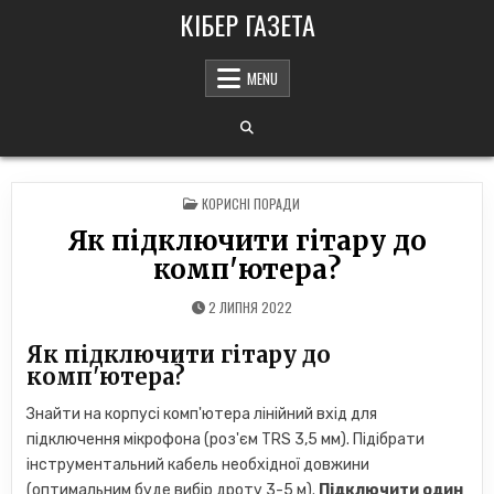
Skip
КІБЕР ГАЗЕТА
to
content
MENU
POSTED
КОРИСНІ ПОРАДИ
IN
Як підключити гітару до
комп'ютера?
2 ЛИПНЯ 2022
Як підключити гітару до
комп'ютера?
Знайти на корпусі комп'ютера лінійний вхід для
підключення мікрофона (роз'єм TRS 3,5 мм). Підібрати
інструментальний кабель необхідної довжини
(оптимальним буде вибір дроту 3-5 м).
Підключити один