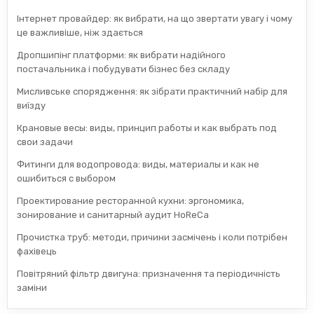
Інтернет провайдер: як вибрати, на що звертати увагу і чому
це важливіше, ніж здається
Дропшипінг платформи: як вибрати надійного
постачальника і побудувати бізнес без складу
Мисливське спорядження: як зібрати практичний набір для
виїзду
Крановые весы: виды, принцип работы и как выбрать под
свои задачи
Фитинги для водопровода: виды, материалы и как не
ошибиться с выбором
Проектирование ресторанной кухни: эргономика,
зонирование и санитарный аудит HoReCa
Прочистка труб: методи, причини засмічень і коли потрібен
фахівець
Повітряний фільтр двигуна: призначення та періодичність
заміни