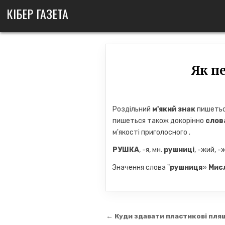
Skip
КІБЕР ГАЗЕТА
to
content
Як п
Роздільний
м'який знак
пишетьс
пишеться також докорінно
слов
м'якості приголосного .
РУШКА
, -я, мн.
рушниці
, -жий, 
Значення слова "
рушниця
»
Мис
Навігація
← Куди здавати пластикові пля