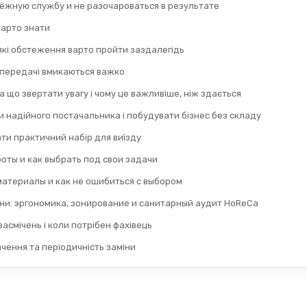
дёжную службу и не разочароваться в результате
 варто знати
 які обстеження варто пройти заздалегідь
 передачі вмикаються важко
а що звертати увагу і чому це важливіше, ніж здається
 надійного постачальника і побудувати бізнес без складу
ти практичний набір для виїзду
оты и как выбрать под свои задачи
материалы и как не ошибиться с выбором
ни: эргономика, зонирование и санитарный аудит HoReCa
асмічень і коли потрібен фахівець
ачення та періодичність заміни