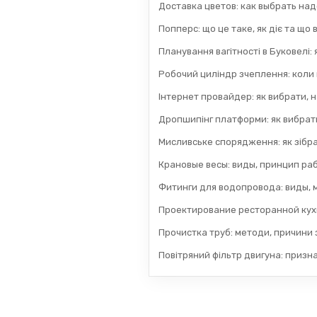
Доставка цветов: как выбрать на
Попперс: що це таке, як діє та що
Планування вагітності в Буковелі:
Робочий циліндр зчеплення: коли
Інтернет провайдер: як вибрати, н
Дропшипінг платформи: як вибрати
Мисливське спорядження: як зібра
Крановые весы: виды, принцип раб
Фитинги для водопровода: виды, 
Проектирование ресторанной кух
Прочистка труб: методи, причини з
Повітряний фільтр двигуна: призн