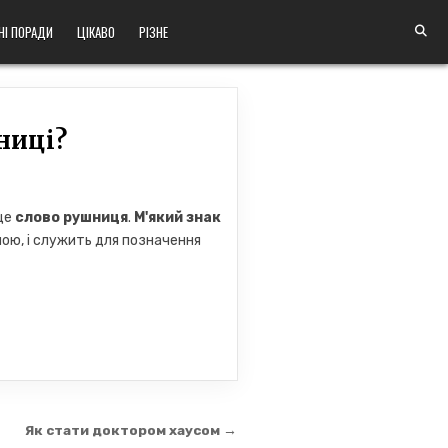
НІ ПОРАДИ
ЦІКАВО
РІЗНЕ
ниці?
 це
слово рушниця
.
М'який знак
ою, і служить для позначення
Як стати доктором хаусом →