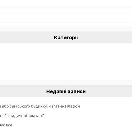
Категорії
Недавні записи
и або заміського будинку: магазин Плафон
ної юридичної компанії
шує все