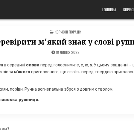
ГОЛОВНА
КОРИС
POSTED
КОРИСНІ ПОРАДИ
IN
еревірити м'який знак у слові руш
18 ЛИПНЯ 2022
я в середині
слова
перед голосними: е, е, ю, я. У цьому завданні –
а
після
м'якого
приголосного, що стоїть перед твердою приголосн
-жиям, порівн. Ручна вогнепальна зброя з довгим стволом.
ливська рушниця
.
шки?