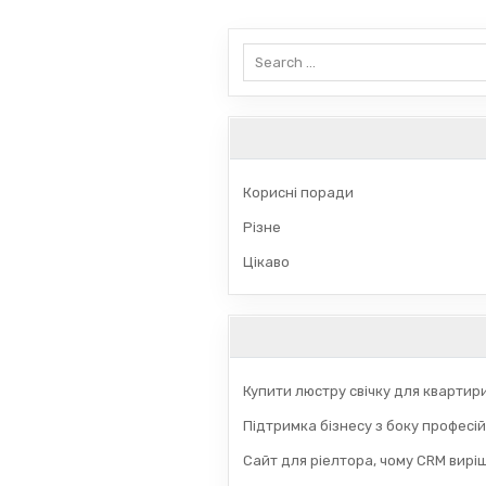
записів
Search
for:
Корисні поради
Різне
Цікаво
Купити люстру свічку для квартир
Підтримка бізнесу з боку професій
Сайт для ріелтора, чому CRM вирі