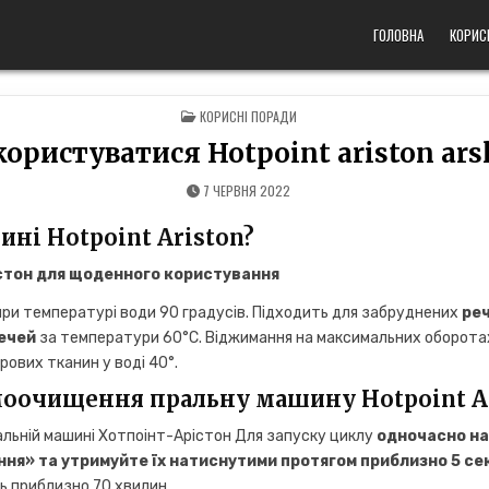
ГОЛОВНА
КОРИС
POSTED
КОРИСНІ ПОРАДИ
IN
користуватися Hotpoint ariston arsl
7 ЧЕРВНЯ 2022
ині Hotpoint Ariston?
стон
для щоденного користування
при температурі води 90 градусів. Підходить для забруднених
ре
ечей
за температури 60°С. Віджимання на максимальних оборота
рових тканин у воді 40°.
моочищення пральну машину Hotpoint Ar
льній машині Хотпоінт-Арістон Для запуску циклу
одночасно на
ня» та утримуйте їх натиснутими протягом приблизно 5 се
ь приблизно 70 хвилин.