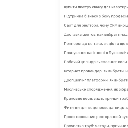
Купити люстру свічку для квартир
Підтримка бізнесу з боку професій
Сайт для ріелтора, чому CRM вирі
Доставка цветов: как выбрать на
Попперс: що це таке, як діє та що
Планування вагітності в Буковелі:
Робочий циліндр зчеплення: коли
Інтернет провайдер: як вибрати, н
Дропшипінг платформи: як вибрати
Мисливське спорядження: як зібра
Крановые весы: виды, принцип раб
Фитинги для водопровода: виды, 
Проектирование ресторанной кух
Прочистка труб: методи, причини з