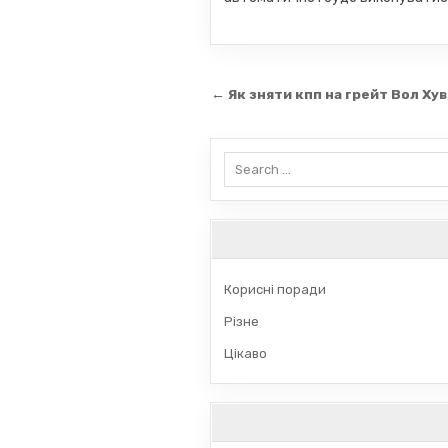
Навігація
← Як зняти кпп на грейт Вол Ху
записів
Search
for:
Корисні поради
Різне
Цікаво