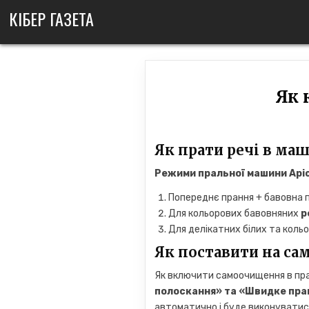
Skip
КІБЕР ГАЗЕТА
to
content
Як 
Як прати речі в маш
Режими пральної машини
Арі
Попереднє прання + бавовна 
Для кольорових бавовняних
р
Для делікатних білих та кольо
Як поставити на са
Як включити самоочищення в пра
полоскання» та «Швидке пран
автоматично і буде виконуватис