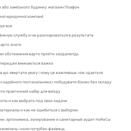
и або заміського будинку: магазин Плафон
ної юридичної компанії
шує все
дёжную службу и не разочароваться в результате
 варто знати
 які обстеження варто пройти заздалегідь
 передачі вмикаються важко
а що звертати увагу і чому це важливіше, ніж здається
 надійного постачальника і побудувати бізнес без складу
ти практичний набір для виїзду
оты и как выбрать под свои задачи
материалы и как не ошибиться с выбором
ни: эргономика, зонирование и санитарный аудит HoReCa
асмічень і коли потрібен фахівець