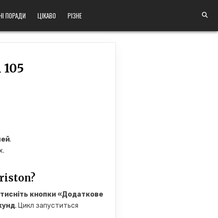
НІ ПОРАДИ
ЦІКАВО
РІЗНЕ
 105
чей
.
х.
iston?
тисніть кнопки «Додаткове
кунд
. Цикл запуститься