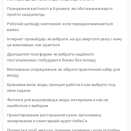
Планування вагітності в Буковелі: які обстеження варто
пройти заздалегідь
Робочий циліндр зчеплення: коли передачі вмикаються
важко
Інтернет провайдер: як вибрати, на що звертати увагу і чому
це важливіше, ніж здається
Дропшипінг платформи: як вибрати надійного
постачальника і побудувати бізнес без складу
Мисливське спорядження: як зібрати практичний набір для
виїзду
Крановые весы: виды, принцип работы и как выбрать под
свои задачи
Фитинги для водопровода: виды, материалы и как не
ошибиться с выбором
Проектирование ресторанной кухни: эргономика,
зонирование и санитарный аудит HoReCa
Прочистка труб: методи, причини засмічень і коли потрібен