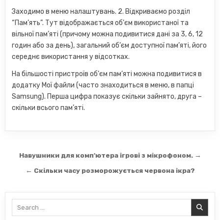
Заходимо в меню налаштувань. 2. Відкриваємо розділ
“Пам’ять”. Тут відображається об’єм використаної та
вільної пам’яті (причому можна подивитися дані за 3, 6, 12
годин або за день), загальний об’єм доступної пам’яті, його
середнє використання у відсотках.
На більшості пристроїв об’єм пам’яті можна подивитися в
додатку Мої файли (часто знаходиться в меню, в папці
Samsung). Перша цифра показує скільки зайнято, друга –
скільки всього пам’яті.
Навігація
Навушники для комп'ютера ігрові з мікрофоном. →
записів
← Скільки часу розморожується червона ікра?
Search
for: