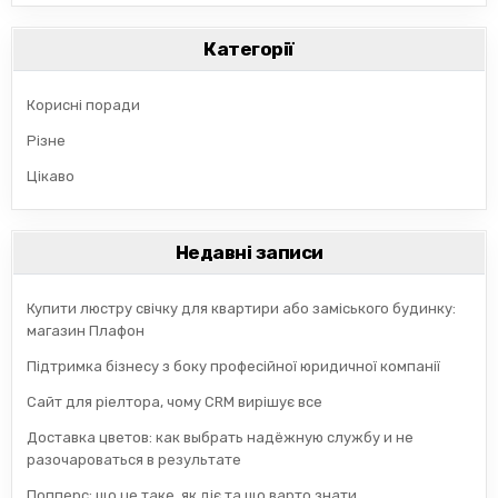
Категорії
Корисні поради
Різне
Цікаво
Недавні записи
Купити люстру свічку для квартири або заміського будинку:
магазин Плафон
Підтримка бізнесу з боку професійної юридичної компанії
Сайт для ріелтора, чому CRM вирішує все
Доставка цветов: как выбрать надёжную службу и не
разочароваться в результате
Попперс: що це таке, як діє та що варто знати