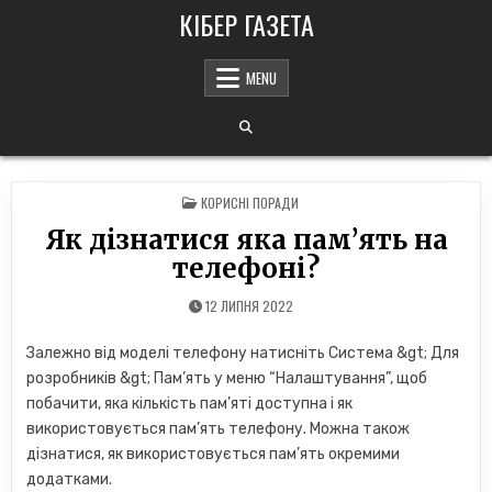
Skip
КІБЕР ГАЗЕТА
to
content
MENU
POSTED
КОРИСНІ ПОРАДИ
IN
Як дізнатися яка пам’ять на
телефоні?
12 ЛИПНЯ 2022
Залежно від моделі телефону натисніть Система &gt; Для
розробників &gt; Пам’ять у меню “Налаштування”, щоб
побачити, яка кількість пам’яті доступна і як
використовується пам’ять телефону. Можна також
дізнатися, як використовується пам’ять окремими
додатками.