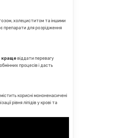
атозом, холециститом та іншими
ає препарати для розрідження
і
краще
віддати перевагу
бмінних процесів і дасть
містить корисні мононенасичені
ції рівня ліпідів у крові та