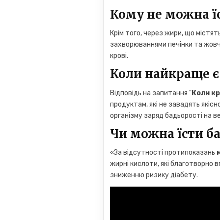
Кому не можна ї
Крім того, через жири, що містя
захворюваннями печінки та жовч
крові.
Коли найкраще є
Відповідь на запитання "
Коли к
продуктам, які не завадять якісн
організму заряд бадьорості на ве
Чи можна їсти ба
«За відсутності протипоказань
жирні кислоти, які благотворно в
зниженню ризику діабету.