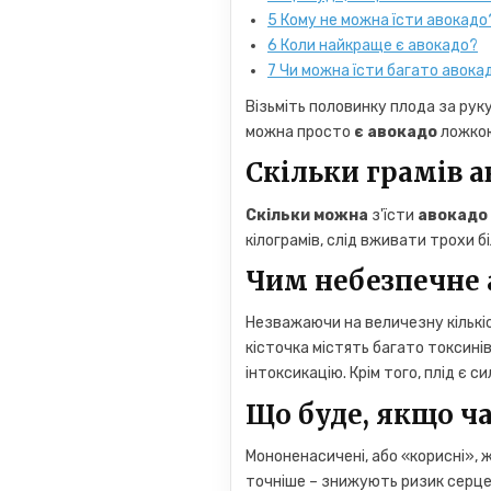
5
Кому не можна їсти авокадо
6
Коли найкраще є авокадо?
7
Чи можна їсти багато авока
Візьміть половинку плода за руку
можна просто
є авокадо
ложкою
Скільки грамів а
Скільки можна
з'їсти
авокадо
кілограмів, слід вживати трохи б
Чим небезпечне 
Незважаючи на величезну кількі
кісточка містять багато токсинів
інтоксикацію. Крім того, плід є с
Що буде, якщо ча
Мононенасичені, або «корисні», жи
точніше – знижують ризик серцев