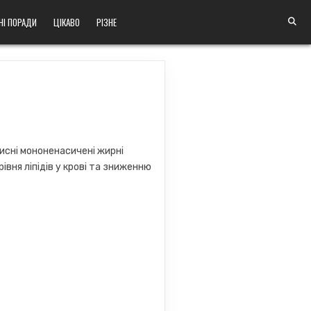
НІ ПОРАДИ
ЦІКАВО
РІЗНЕ
исні мононенасичені жирні
івня ліпідів у крові та зниженню