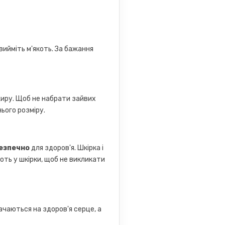
 вийміть м'якоть. За бажання
жиру. Щоб не набрати зайвих
ього розміру.
езпечно
для здоров'я. Шкірка і
коть у шкірки, щоб не викликати
ачаються на здоров'я серце, а