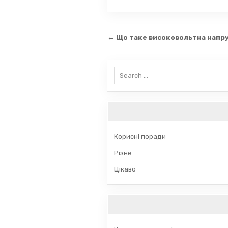
Навігація
← Що таке високовольтна напр
записів
Search
for:
Корисні поради
Різне
Цікаво