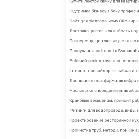
Купити люстру свічку для квартир
Підтримка бізнесу з боку професій
Сайт для ріелтора, чому CRM вирі
Доставка цветов: как выбрать на
Попперс: що це таке, як діє та що
Планування вагітності в Буковелі:
Робочий циліндр зчеплення: коли
Інтернет провайдер: як вибрати, н
Дропшипінг платформи: як вибрати
Мисливське спорядження: як зібра
Крановые весы: виды, принцип раб
Фитинги для водопровода: виды, 
Проектирование ресторанной кух
Прочистка труб: методи, причини з