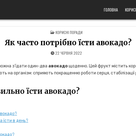
ГОЛОВНА
КОРИС
POSTED
КОРИСНІ ПОРАДИ
IN
Як часто потрібно їсти авокадо?
22 ЧЕРВНЯ 2022
можна з'їдати один-два
авокадо
щоденно. Цей фрукт містить кор
ть на організм: сприяють покращенню роботи серця, стабілізації р
ильно їсти авокадо?
авокадо?
а їсти в день?
вокадо?