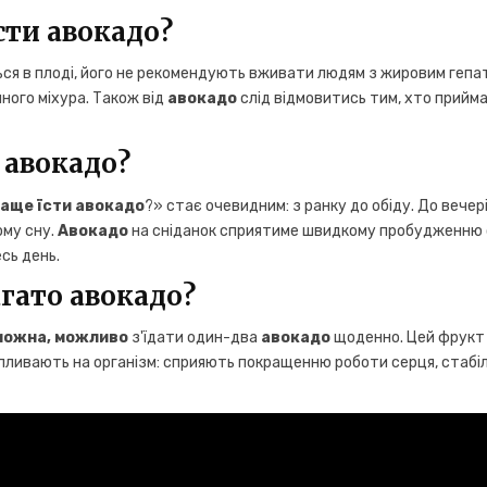
сти авокадо?
ться в плоді, його не рекомендують вживати людям з жировим геп
ного міхура. Також від
авокадо
слід відмовитись тим, хто прийм
 авокадо?
раще їсти авокадо
?» стає очевидним: з ранку до обіду. До вечер
ому сну.
Авокадо
на сніданок сприятиме швидкому пробудженню о
сь день.
гато авокадо?
можна, можливо
з'їдати один-два
авокадо
щоденно. Цей фрукт 
пливають на організм: сприяють покращенню роботи серця, стабіліза