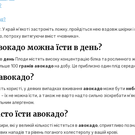
?
до?
. У край м'якоті застроміть ложку, пройдіться нею вздовж шкірки і
, потроху витягуючи вміст «човника».
вокадо можна їсти в день?
в
день
Плоди містять високу концентрацію білка та рослинного 
ільше 100
грамів авокадо
на добу. Це приблизно один плід середн
авокадо?
сть користі, у деяких випадках вживання
авокадо
може бути
неб
 – їх не можна їсти, а також не варто надто сильно зіскребати м'я
ильним алергеном.
сто їсти авокадо?
ри, які у великій кількості містяться в
авокадо
, сприятливо позн
их нападів та рівень поганого холестеролу у вашій крові.