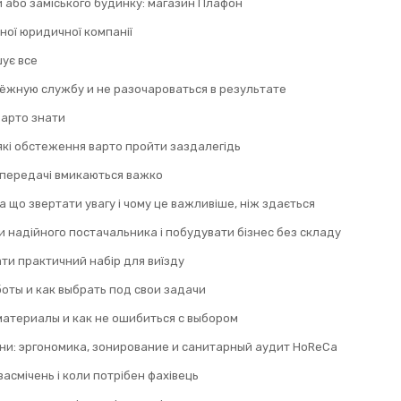
и або заміського будинку: магазин Плафон
ної юридичної компанії
шує все
дёжную службу и не разочароваться в результате
 варто знати
 які обстеження варто пройти заздалегідь
 передачі вмикаються важко
а що звертати увагу і чому це важливіше, ніж здається
 надійного постачальника і побудувати бізнес без складу
ти практичний набір для виїзду
оты и как выбрать под свои задачи
материалы и как не ошибиться с выбором
ни: эргономика, зонирование и санитарный аудит HoReCa
асмічень і коли потрібен фахівець