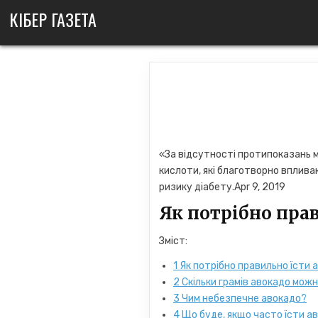
Skip
КІБЕР ГАЗЕТА
to
content
«За відсутності протипоказань 
кислоти, які благотворно впливаю
ризику діабету.Apr 9, 2019
Як потрібно прав
Зміст:
1
Як потрібно правильно їсти 
2
Скільки грамів авокадо можн
3
Чим небезпечне авокадо?
4
Що буде, якщо часто їсти а