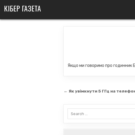
Skip
КІБЕР ГАЗЕТА
to
content
Якщо ми говоримо про годинник Біг
Навігація
← Як увімкнути 5 ГГц на телефо
записів
Search
for: