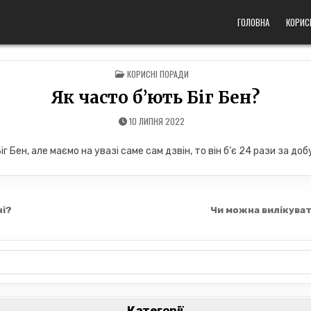
ГОЛОВНА
КОРИС
POSTED
КОРИСНІ ПОРАДИ
IN
Як часто б’ють Біг Бен?
10 ЛИПНЯ 2022
 Бен, але маємо на увазі саме сам дзвін, то він б’є 24 рази за добу
ні?
Чи можна вилікува
Категорії