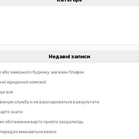
Недавні записи
и або заміського будинку: магазин Плафон
ної юридичної компанії
шує все
дёжную службу и не разочароваться в результате
 варто знати
 які обстеження варто пройти заздалегідь
 передачі вмикаються важко