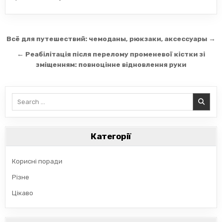
Навігація
Всё для путешествий: чемоданы, рюкзаки, аксессуары →
записів
← Реабілітація після перелому променевої кістки зі
зміщенням: повноцінне відновлення руки
Search
for:
Категорії
Корисні поради
Різне
Цікаво