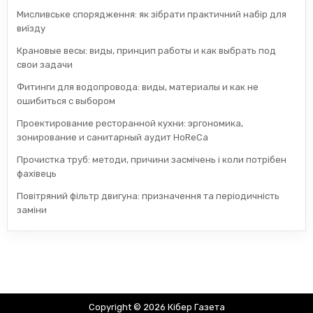
Мисливське спорядження: як зібрати практичний набір для
виїзду
Крановые весы: виды, принцип работы и как выбрать под
свои задачи
Фитинги для водопровода: виды, материалы и как не
ошибиться с выбором
Проектирование ресторанной кухни: эргономика,
зонирование и санитарный аудит HoReCa
Прочистка труб: методи, причини засмічень і коли потрібен
фахівець
Повітряний фільтр двигуна: призначення та періодичність
заміни
Copyright © 2026 Кібер Газета