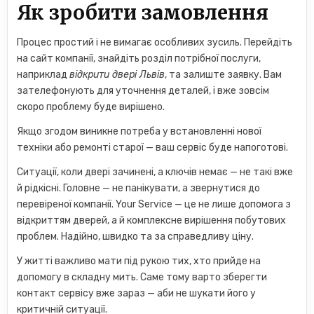
Як зробити замовлення
Процес простий і не вимагає особливих зусиль. Перейдіть
на сайт компанії, знайдіть розділ потрібної послуги,
наприклад
відкрити двері Львів
, та залиште заявку. Вам
зателефонують для уточнення деталей, і вже зовсім
скоро проблему буде вирішено.
Якщо згодом виникне потреба у встановленні нової
техніки або ремонті старої — ваш сервіс буде напоготові.
Ситуації, коли двері зачинені, а ключів немає — не такі вже
й рідкісні. Головне — не панікувати, а звернутися до
перевіреної компанії. Your Service — це не лише допомога з
відкриттям дверей, а й комплексне вирішення побутових
проблем. Надійно, швидко та за справедливу ціну.
У житті важливо мати під рукою тих, хто прийде на
допомогу в складну мить. Саме тому варто зберегти
контакт сервісу вже зараз — аби не шукати його у
критичній ситуації.