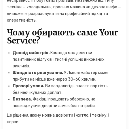
несправності побутових приладів. Незалежно від типу
техніки — холодильник, пральна машина чи духова шафа —
ви можете розраховувати на професійний підхід та
оперативність.
Чому обирають саме Your
Service?
Досвід майстрів.
Команда має десятки
позитивних відгуків і тисячі успішно виконаних
викликів.
Швидкість реагування.
У Львові майстер може
прибути на місце вже через 30–60 хвилин.
Прозорі умови.
Ви заздалегідь знаєте вартість,
без неочікуваних доплат.
Безпека.
Фахівці працюють обережно, не
пошкоджуючи двері чи замок без потреби.
Це рішення, якому можна довірити і житло, і техніку, і
нерви.