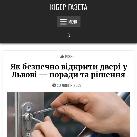
Skip
КІБЕР ГАЗЕТА
to
content
MENU
POSTED
РІЗНЕ
IN
Як безпечно відкрити двері у
Львові — поради та рішення
30 ЛИПНЯ 2025