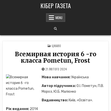
Skip
КІБЕР ГАЗЕТА
to
content
MENU
POSTED
ЦІКАВО
IN
Всемирная история 6 -го
класса Pometun, Frost
21 ЛЮТОГО 2024
Мова навчання:
Українська
Автор підручника:
О.І. Пометун, П.В.
Мороз, Ю.Б. Малієнко
Видавництво:
Київ, «Освiта».
Рік видання:
2014