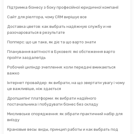
Підтримка бізнесу з боку професійної юридичної компанії
Сайт для ріелтора, чому CRM вирішує все
Доставка цветов: как выбрать надёжную службу и не
разочароваться в результате
Попперс: що це таке, як діє та що варто знати
Планування вагітності в Буковелі: які обстеження варто
пройти заздалегідь
Робочий циліндр зчеплення: коли передачі вмикаються
важко
Інтернет провайдер: як вибрати, на що звертати увагу і чому
це важливіше, ніж здається
Дропшипінг платформи: як вибрати надійного
постачальника і побудувати бізнес без складу
Мисливське спорядження: як зібрати практичний набір для
виїзду
Крановые весы: виды, принцип работы и как выбрать под