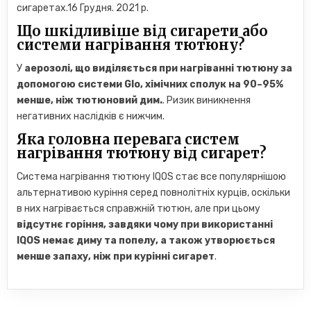
сигаретах.16 Грудня. 2021 р.
Що шкідливіше від сигарети або
системи нагрівання тютюну?
У
аерозолі, що виділяється при нагріванні тютюну за
допомогою системи Glo, хімічних сполук на 90–95%
менше, ніж тютюновий дим.
. Ризик виникнення
негативних наслідків є нижчим.
Яка головна перевага систем
нагрівання тютюну від сигарет?
Система нагрівання тютюну IQOS стає все популярнішою
альтернативою куріння серед повнолітніх курців, оскільки
в них нагрівається справжній тютюн, але при цьому
відсутнє горіння, завдяки чому при використанні
IQOS немає диму та попелу, а також утворюється
менше запаху, ніж при курінні сигарет
.