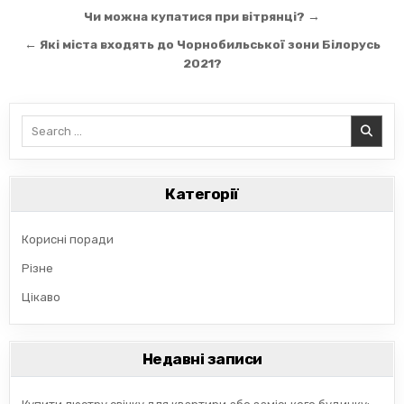
Навігація
Чи можна купатися при вітрянці? →
записів
← Які міста входять до Чорнобильської зони Білорусь
2021?
Search
for:
Категорії
Корисні поради
Різне
Цікаво
Недавні записи