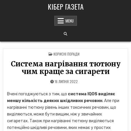
Skip
КІБЕР ГАЗЕТА
to
content
MENU
POSTED
КОРИСНІ ПОРАДИ
IN
Система нагрівання тютюну
чим краще за сигарети
16 ЛИПНЯ 2022
Вчені погоджуються з тим, що
система IQOS виділяє
меншу кількість деяких шкідливих речовин
. Але при
нагріванні тютюну рівень інших токсичних речовин, що
виділяються, може бути вищим, ніж у звичайних
сигаретах. Також при нагріванні тютюну виділяються
потенційно шкідливі речовини, яких немає у простих