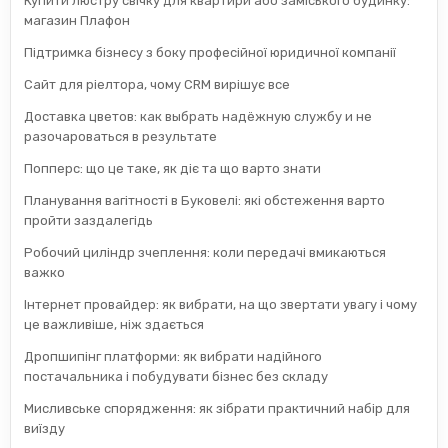
Купити люстру свічку для квартири або заміського будинку:
магазин Плафон
Підтримка бізнесу з боку професійної юридичної компанії
Сайт для ріелтора, чому CRM вирішує все
Доставка цветов: как выбрать надёжную службу и не
разочароваться в результате
Попперс: що це таке, як діє та що варто знати
Планування вагітності в Буковелі: які обстеження варто
пройти заздалегідь
Робочий циліндр зчеплення: коли передачі вмикаються
важко
Інтернет провайдер: як вибрати, на що звертати увагу і чому
це важливіше, ніж здається
Дропшипінг платформи: як вибрати надійного
постачальника і побудувати бізнес без складу
Мисливське спорядження: як зібрати практичний набір для
виїзду