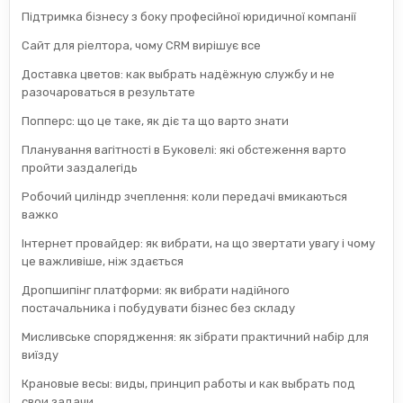
Підтримка бізнесу з боку професійної юридичної компанії
Сайт для ріелтора, чому CRM вирішує все
Доставка цветов: как выбрать надёжную службу и не
разочароваться в результате
Попперс: що це таке, як діє та що варто знати
Планування вагітності в Буковелі: які обстеження варто
пройти заздалегідь
Робочий циліндр зчеплення: коли передачі вмикаються
важко
Інтернет провайдер: як вибрати, на що звертати увагу і чому
це важливіше, ніж здається
Дропшипінг платформи: як вибрати надійного
постачальника і побудувати бізнес без складу
Мисливське спорядження: як зібрати практичний набір для
виїзду
Крановые весы: виды, принцип работы и как выбрать под
свои задачи