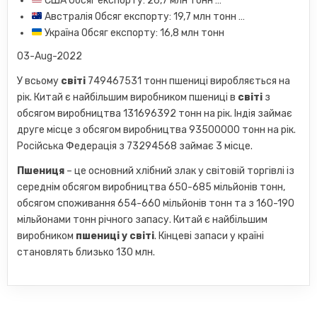
США Обсяг експорту: 26,7 млн ​​тонн …
Австралія Обсяг експорту: 19,7 млн ​​тонн …
Україна Обсяг експорту: 16,8 млн тонн
03-Aug-2022
У всьому
світі
749467531 тонн пшениці виробляється на
рік. Китай є найбільшим виробником пшениці в
світі
з
обсягом виробництва 131696392 тонн на рік. Індія займає
друге місце з обсягом виробництва 93500000 тонн на рік.
Російська Федерація з 73294568 займає 3 місце.
Пшениця
– це основний хлібний злак у світовій торгівлі із
середнім обсягом виробництва 650-685 мільйонів тонн,
обсягом споживання 654-660 мільйонів тонн та з 160-190
мільйонами тонн річного запасу. Китай є найбільшим
виробником
пшениці у світі
. Кінцеві запаси у країні
становлять близько 130 млн.