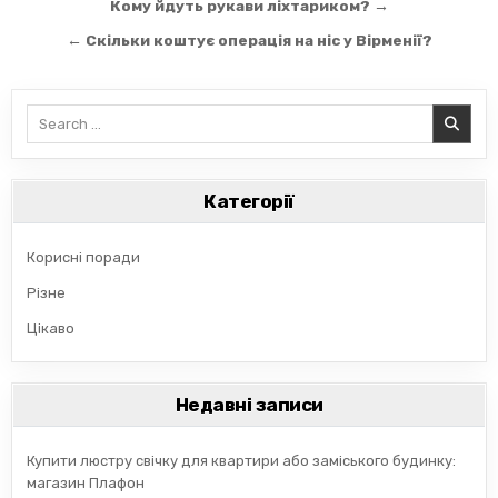
Навігація
Кому йдуть рукави ліхтариком? →
записів
← Скільки коштує операція на ніс у Вірменії?
Search
for:
Категорії
Корисні поради
Різне
Цікаво
Недавні записи
Купити люстру свічку для квартири або заміського будинку:
магазин Плафон