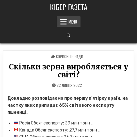
Skip
КІБЕР ГАЗЕТА
to
content
MENU
POSTED
КОРИСНІ ПОРАДИ
IN
Скільки зерна виробляється у
світі?
22 ЛИПНЯ 2022
Докладно розповідаємо про першу п'ятірку країн, на
частку яких припадає 65% світового експорту
пшениці.
Росія Обсяг експорту: 39 млн тонн …
Канада Обсяг експорту: 27,7 млн ​​тонн …