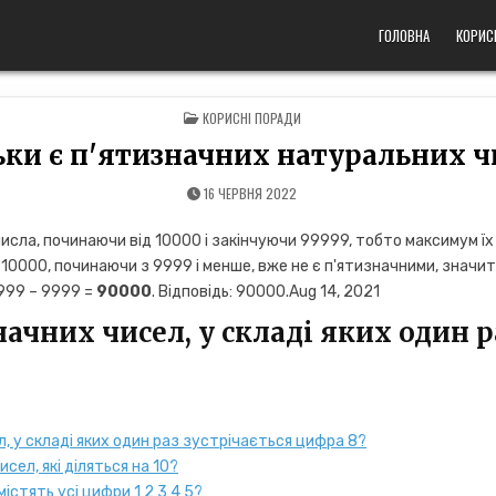
ГОЛОВНА
КОРИС
POSTED
КОРИСНІ ПОРАДИ
IN
ьки є п'ятизначних натуральних ч
16 ЧЕРВНЯ 2022
исла, починаючи від 10000 і закінчуючи 99999, тобто максимум їх
10000, починаючи з 9999 і менше, вже не є п'ятизначними, значить
9999 – 9999 =
90000
. Відповідь: 90000.Aug 14, 2021
начних чисел, у складі яких один р
л, у складі яких один раз зустрічається цифра 8?
сел, які діляться на 10?
істять усі цифри 1 2 3 4 5?