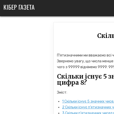
Skip
КІБЕР ГАЗЕТА
to
content
Скіл
П'ятизначними ми вважаємо всі ч
Звернемо увагу, що числа менше 
чого з 99999 віднімемо 9999: 9
Скільки існує 5 з
цифра 8?
Зміст:
1
Скільки існує 5 значних чисе
2
Скільки існує п'ятизначних чи
3
Скільки п'ятизначних чисел м