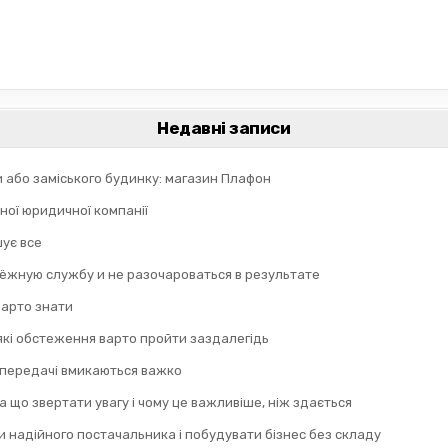
Недавні записи
и або заміського будинку: магазин Плафон
ної юридичної компанії
шує все
дёжную службу и не разочароваться в результате
 варто знати
 які обстеження варто пройти заздалегідь
 передачі вмикаються важко
а що звертати увагу і чому це важливіше, ніж здається
 надійного постачальника і побудувати бізнес без складу