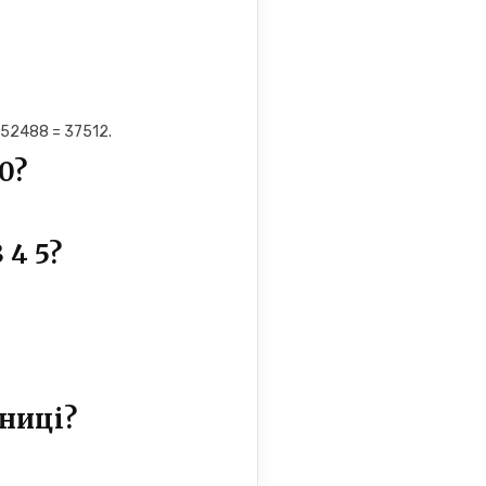
 52488 = 37512.
0?
 4 5?
иниці?