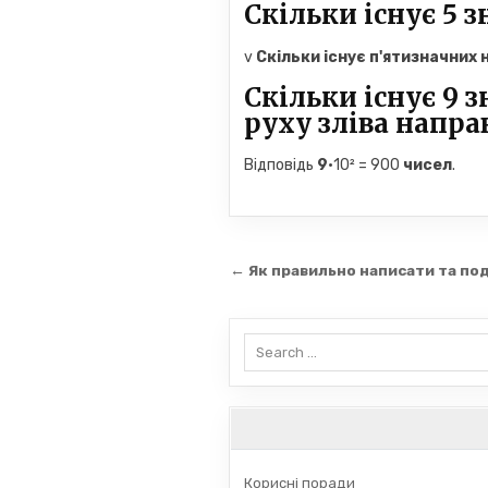
Скільки існує 5 
v
Скільки існує п'ятизначних 
Скільки існує 9 
руху зліва напра
Відповідь
9
·10² = 900
чисел
.
Навігація
← Як правильно написати та по
записів
Search
for:
Корисні поради