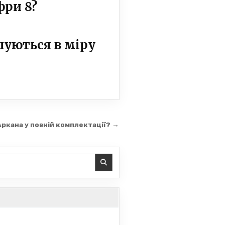
фри 8?
шуються в міру
ркана у повній комплектації? →