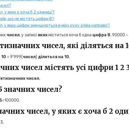
чисел?
л, у яких є хоча б 2 одиниці?
рів, що не містять цифри 8?
ел, у яких цифри зменшуються в міру руху зліва направо?
чних
чисел
, у записі
яких
міститься хоча б одна
цифра 8
, 90000 –
тизначних чисел, які діляться на 1
:
10
= 9'999(
чисел
)
ділиться на 10
.
чних чисел містять усі цифри 1 2 3
'ятизначних чисел
.
 5 значних чисел?
5
=100000.
начних чисел, у яких є хоча б 2 од
3.