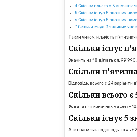
4
Скільки всього є 5 значних 
5
Скільки існує 5 значних чисе
6
Скільки існує 5 значних номе
7
Скільки існує 9 значних чис
Таким чином, кількість п'ятизна
Скільки існує п'я
Значить на
10 ділиться
: 99'990 
Скільки п'ятизна
Відповідь: всього є 24 варіанти
п
Скільки всього є
Усього
п'ятизначних
чисел
– 10
Скільки існує 5 з
Але правильна відповідь то = 762