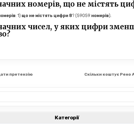
значних номерів, що не містять ци
номерів
: 1)
що не містять цифри 8
? (59059
номерів
).
значних чисел, у яких цифри змен
во?
дати претензію
Скільки коштує Рено А
Категорії