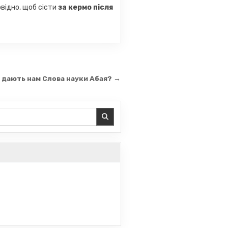
овідно, щоб сісти
за кермо після
 дають нам Слова науки Абая? →