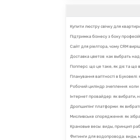
Купити люстру свічку для квартир
Підтримка бізнесу з боку професій
Сайт для ріелтора, чому CRM вирі
Доставка цветов: как выбрать на
Попперс: що це таке, як діє та що
Планування вагітності в Буковелі:
Робочий циліндр зчеплення: коли
Інтернет провайдер: як вибрати, н
Дропшипінг платформи: як вибрати
Мисливське спорядження: як зібра
Крановые весы: виды, принцип раб
Фитинги для водопровода: виды, 