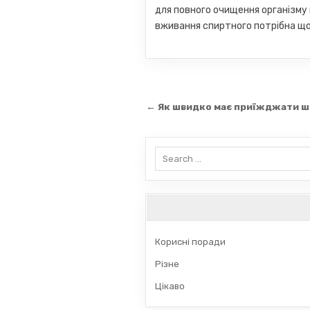
для повного очищення організму 
вживання спиртного потрібна щ
Навігація
← Як швидко має приїжджати ш
записів
Search
for:
Корисні поради
Різне
Цікаво