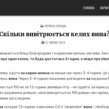
ГОЛОВНА
КОРИС
POSTED
КОРИСНІ ПОРАДИ
IN
Скільки вивітрюється келих вина
22 ЛИПНЯ 2022
вважається більш благородним та корисним напоєм, ніж пиво. Але і
про один келих, то буде достатньо 2 годин, а якщо про півл
пива, сідати
за кермо можна
не менше ніж через 3-4 години. Це
елиха.
вина
. Через 3–4 години показники для водіння
за
кордоном б
юється 100 мл за 1.5 години, випивши літр – не сідайте за кермо ран
рез додавання домішок, напої виводяться на 10% довше, ніж горілка. 
ливає вага людини.
на
складає 1,5 години, а висновок 0,5 л "некріплені"
вина
– Необхід