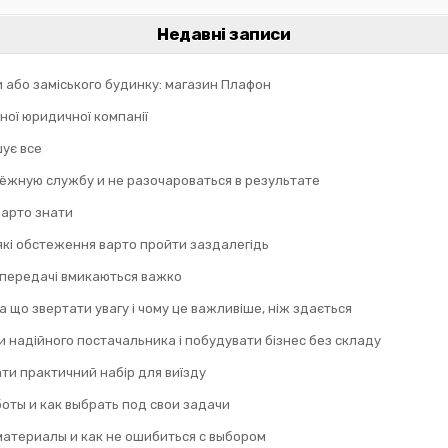
Недавні записи
и або заміського будинку: магазин Плафон
ної юридичної компанії
шує все
дёжную службу и не разочароваться в результате
 варто знати
 які обстеження варто пройти заздалегідь
 передачі вмикаються важко
а що звертати увагу і чому це важливіше, ніж здається
 надійного постачальника і побудувати бізнес без складу
ти практичний набір для виїзду
оты и как выбрать под свои задачи
материалы и как не ошибиться с выбором