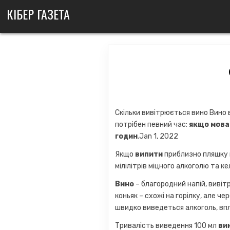
Skip
КІБЕР ГАЗЕТА
to
content
Скільки вивітрюється вино Вино 
потрібен певний час:
якщо мова 
годин
.Jan 1, 2022
Якщо
випити
приблизно пляшку 
мілілітрів міцного алкоголю та к
Вино
– благородний напій, вивітр
коньяк – схожі на горілку, але че
швидко виведеться алкоголь, вп
Тривалість виведення 100 мл
ви