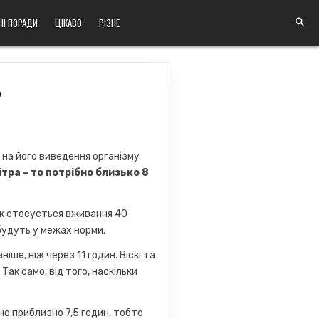
НІ ПОРАДИ
ЦІКАВО
РІЗНЕ
?
 на його виведення організму
ітра – то потрібно близько 8
 ж стосується вживання 40
удуть у межах норми.
іше, ніж через 11 годин. Віскі та
Так само, від того, наскільки
но приблизно 7,5 годин, тобто