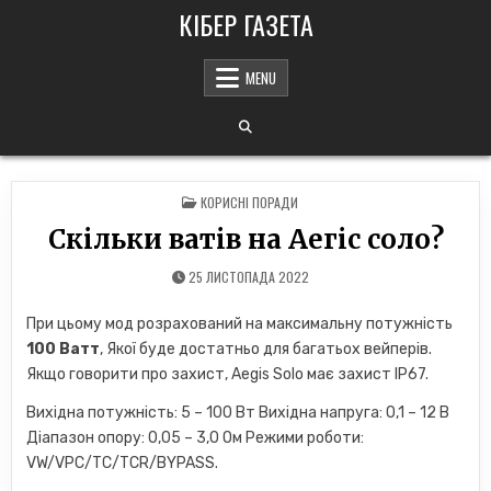
Skip
КІБЕР ГАЗЕТА
to
content
MENU
POSTED
КОРИСНІ ПОРАДИ
IN
Скільки ватів на Аегіс соло?
25 ЛИСТОПАДА 2022
При цьому мод розрахований на максимальну потужність
100 Ватт
, Якої буде достатньо для багатьох вейперів.
Якщо говорити про захист, Aegis Solo має захист IP67.
Вихідна потужність: 5 – 100 Вт Вихідна напруга: 0,1 – 12 В
Діапазон опору: 0,05 – 3,0 Ом Режими роботи:
VW/VPC/TC/TCR/BYPASS.