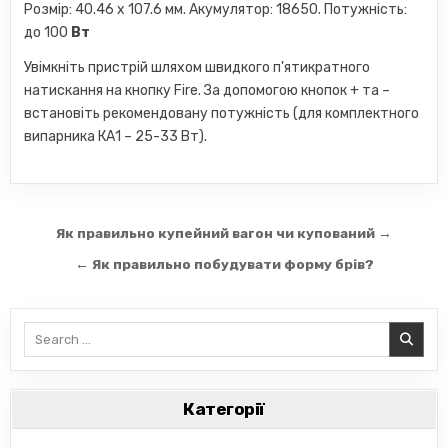
Розмір: 40.46 x 107.6 мм. Акумулятор: 18650. Потужність:
до 100
Вт
Увімкніть пристрій шляхом швидкого п'ятикратного
натискання на кнопку Fire. За допомогою кнопок + та –
встановіть рекомендовану потужність (для комплектного
випарника КА1 – 25-33 Вт).
Навігація
Як правильно купейний вагон чи купований →
записів
← Як правильно побудувати форму брів?
Search
for:
Категорії