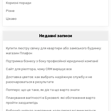
Корисні поради
Різне
Цікаво
Недавні записи
Купити люстру свічку для квартири або заміського будинку:
магазин Плафон
Підтримка бізнесу з боку професійної юридичної компанії
Сайт для ріелтора, чому CRM вирішує все
Доставка цветов: как выбрать надёжную службу и не
разочароваться в результате
Попперс: що це таке, як діє та що варто знати
Планування вагітності в Буковелі: які обстеження варто
пройти заздалегідь
Робочий циліндр зчеплення: коли передачі вмикаються