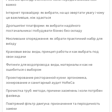
важко
Інтернет провайдер: як вибрати, на що звертати увагу і чому
це важливіше, ніж здається
Дропшипінг платформи: як вибрати надійного
постачальника і побудувати бізнес без складу
Мисливське спорядження: як зібрати практичний набір для
виїзду
Крановые весы: виды, принцип работы и как выбрать под
свои задачи
Фитинги для водопровода: виды, материалы и как не
ошибиться с выбором
Проектирование ресторанной кухни: эргономика,
зонирование и санитарный аудит HoReCa
Прочистка труб: методи, причини засмічень і коли потрібен
фахівець
Повітряний фільтр двигуна: призначення та періодичність
заміни