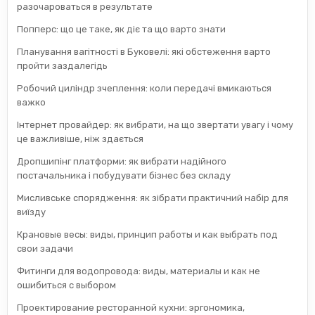
разочароваться в результате
Попперс: що це таке, як діє та що варто знати
Планування вагітності в Буковелі: які обстеження варто
пройти заздалегідь
Робочий циліндр зчеплення: коли передачі вмикаються
важко
Інтернет провайдер: як вибрати, на що звертати увагу і чому
це важливіше, ніж здається
Дропшипінг платформи: як вибрати надійного
постачальника і побудувати бізнес без складу
Мисливське спорядження: як зібрати практичний набір для
виїзду
Крановые весы: виды, принцип работы и как выбрать под
свои задачи
Фитинги для водопровода: виды, материалы и как не
ошибиться с выбором
Проектирование ресторанной кухни: эргономика,