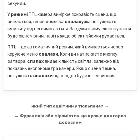
секунди.
У
режимі
TTL камера вимірює яскравість сцени, що
знімається, і «повідомляє»
спалаху
яка потужність
імпульсу від неї вимагається. Завдяки цьому експонування
буде рівномірним, навіть якщо об'єкт зйомки рухається.
TTL
– це автоматичний режим, який вмикається через
керуюче меню
спалахи
. Коли ви натискаєте кнопку
затвора,
спалах
видає кількість світла, залежно від
показань експонометра камери. Якщо сцена темна,
потужність
спалахи
відповідно буде інтенсивним.
Навігація
Який тип оцвітини у тюльпана? →
записів
← Фурацилін або мірамістин що краще для горла
дорослим