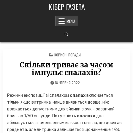
Skip
КІБЕР ГАЗЕТА
to
content
MENU
POSTED
КОРИСНІ ПОРАДИ
IN
Скільки триває за часом
імпульс спалахів?
18 ЧЕРВНЯ 2022
Режими експозиції зі спалахом
спалах
включається
тільки якщо витримка інакше виявиться довше, ніж
вважається допустимим для зйомки з рук – зазвичай
близько 1/60 секунди. Потужність
спалахи
далі
збільшується зі зменшенням кількості світла, що досягає
предмета, але витримка залишається щонайменше 1/60