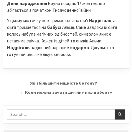
День народження
Бруно посідає 17 жовтня, що
збігається з початком Тисячоденної війни.
У цьому містечку все тримається на сім'ї
Мадрігаль
, а
сім'я тримається на
бабусі
Альме. Саме завдяки їй сім'я
колись набула магічних здібностей, символом яких є
негасима свічка. Кожен із дітей та онуків Альми
Мадрігаль
наділений чарівним
задарма
. Джульєтта
готує печиво, яке лікує хвороби.
Навігація
Як збільшити міцність бетону? →
записів
← Коли можна зачати дитину після аборту
Search
for: