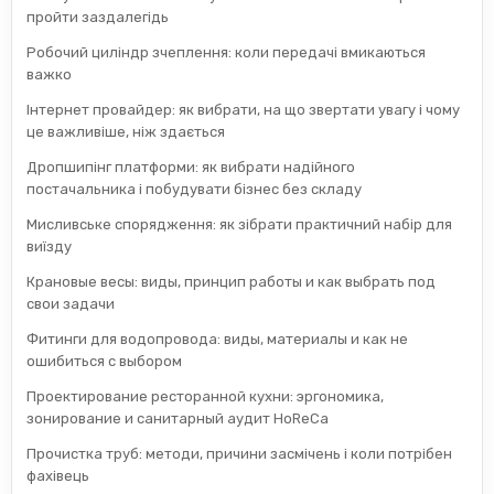
пройти заздалегідь
Робочий циліндр зчеплення: коли передачі вмикаються
важко
Інтернет провайдер: як вибрати, на що звертати увагу і чому
це важливіше, ніж здається
Дропшипінг платформи: як вибрати надійного
постачальника і побудувати бізнес без складу
Мисливське спорядження: як зібрати практичний набір для
виїзду
Крановые весы: виды, принцип работы и как выбрать под
свои задачи
Фитинги для водопровода: виды, материалы и как не
ошибиться с выбором
Проектирование ресторанной кухни: эргономика,
зонирование и санитарный аудит HoReCa
Прочистка труб: методи, причини засмічень і коли потрібен
фахівець