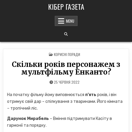
Skip
КІБЕР ГАЗЕТА
to
content
MENU
POSTED
КОРИСНІ ПОРАДИ
IN
Скільки років персонажем з
мультфільму Енканто?
25 ЧЕРВНЯ 2022
На початку фільму йому виповнюється
п'ять
років, і він
отримує свій дар – спілкування з тваринами. Його кімната
– тропічний ліс.
Дарунок Мирабель
– Вміння підтримувати Касіту в
гармонії та порядку.