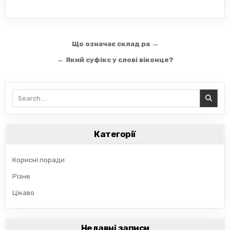
Навігація
Що означає склад ра →
записів
← Який суфікс у слові віконце?
Search
for:
Категорії
Корисні поради
Різне
Цікаво
Недавні записи