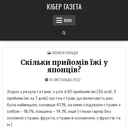
Skip
КІБЕР ГАЗЕТА
to
content
MENU
POSTED
КОРИСНІ ПОРАДИ
IN
Скільки прийомів їжі у
японців?
26 ЛИСТОПАДА 2022
Згідно з результатами, з усіх 630 прийомів їжі (30 осіб, 3
прийоми їжі за 7 днів) частка страв, що включають рис,
була найвищою, склавши 41,1%, за ними слідували страви з
хлібом – 18,7%, локшина – 14 ,1%, інше (тільки гарнір без
основної страви, фрукти, страви в основному з фруктів та
ін.)