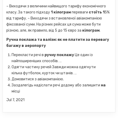
– Виходячи з величини найвищого тарифу економічного
класу. За такого підходу
1 кілограм
переваги
стоїть 1
5%
від тарифу. – Виходячи з встановленої авіакомпанією
фіксованої суми. На різних рейсах ця сума може бути
різною, але, як правило, від 5 до 15 євро за
кілограм
.
Ручна поклажа
та валізи:
як не платити за перевагу
багажу
в аеропорту
Перекласти речі в
ручну поклажу
Це один із
найпоширеніших способів. …
Одягти частину речей Завжди можна одягнути
кілька футболок, курток чи штанів. …
Домовитися з авіакомпанією.
Заздалегідь надіслати речі додому або залишити
на
місці
Jul 7, 2021