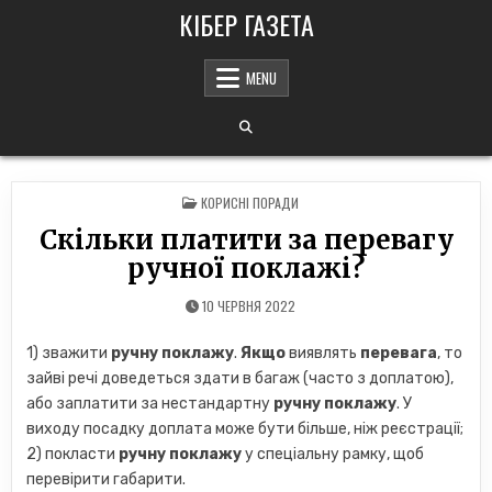
Skip
КІБЕР ГАЗЕТА
to
content
MENU
POSTED
КОРИСНІ ПОРАДИ
IN
Скільки платити за перевагу
ручної поклажі?
10 ЧЕРВНЯ 2022
1) зважити
ручну поклажу
.
Якщо
виявлять
перевага
, то
зайві речі доведеться здати в багаж (часто з доплатою),
або заплатити за нестандартну
ручну поклажу
. У
виходу посадку доплата може бути більше, ніж реєстрації;
2) покласти
ручну поклажу
у спеціальну рамку, щоб
перевірити габарити.