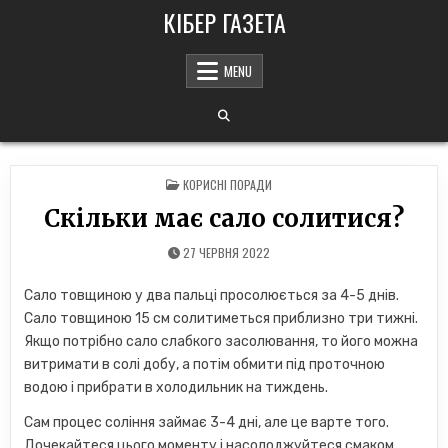
Skip
КІБЕР ГАЗЕТА
to
content
MENU
POSTED
КОРИСНІ ПОРАДИ
IN
Скільки має сало солитися?
27 ЧЕРВНЯ 2022
Сало товщиною у два пальці просолюється за 4-5 днів.
Сало товщиною 15 см солитиметься приблизно три тижні.
Якщо потрібно сало слабкого засолювання, то його можна
витримати в солі добу, а потім обмити під проточною
водою і прибрати в холодильник на тиждень.
Сам процес соління займає 3-4 дні, але це варте того.
Дочекайтеся цього моменту і насолоджуйтеся смаком