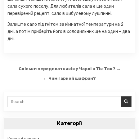
сала сухого посолу. Для любителів сала є ще один
перевірений рецепт: сало в цибулевому лушпинні.
Залиште сало під гнітом за кімнатної температури на 2
дні, а потім приберіть його в холодильник ще на один – два
дні.
Навігація
Скільки передплатників у Чарлі в Тік Ток? →
записів
← Чим гарний шафран?
Search
for:
Категорії
Корисні поради