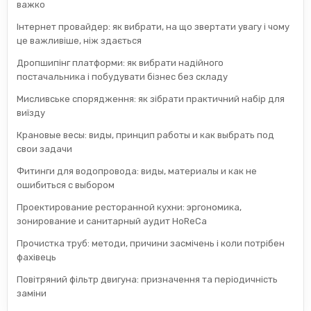
важко
Інтернет провайдер: як вибрати, на що звертати увагу і чому
це важливіше, ніж здається
Дропшипінг платформи: як вибрати надійного
постачальника і побудувати бізнес без складу
Мисливське спорядження: як зібрати практичний набір для
виїзду
Крановые весы: виды, принцип работы и как выбрать под
свои задачи
Фитинги для водопровода: виды, материалы и как не
ошибиться с выбором
Проектирование ресторанной кухни: эргономика,
зонирование и санитарный аудит HoReCa
Прочистка труб: методи, причини засмічень і коли потрібен
фахівець
Повітряний фільтр двигуна: призначення та періодичність
заміни