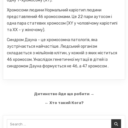
одну Y-хромосому (XY).
Хромосоми людини Нормальний каріотип людини
представлений 46 хромосомами. Це 22 пари аутосом і
одна пара статевих хромосом (XY у чоловічому каріотипі
та XX – у жіночому).
Синдром Дауна – це хромосомна патологія, яка
зустрічається найчастіше. Людський організм
складається з мільйонів клітин, у кожній з яких міститься
46 хромосом. Унаслідок генетичної мутації в дітей із
синдромом Дауна формується не 46, а 47 хромосом .
Навігація
Дитинство йде що робити →
записів
← Хто такий Кога?
Search
for: