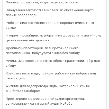
Попперс: що це таке, як діє та що варто знати
Планування вагітності в Буковелі: які обстеження варто
пройти заздалегідь
Робочий циліндр зчеплення: коли передачі вмикаються
важко
Інтернет провайдер: як вибрати, на що звертати увагу і чому
це важливіше, ніж здається
Дропшипінг платформи: як вибрати надійного
постачальника і побудувати бізнес без складу
Мисливське спорядження: як зібрати практичний набір для
виїзду
Крановые весы: виды, принцип работы и как выбрать под
свои задачи
Фитинги для водопровода: виды, материалы и как не
ошибиться с выбором
Проектирование ресторанной кухни: эргономика,
зонирование и санитарный аудит HoReCa