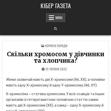
Skip
КІБЕР ГАЗЕТА
to
content
MENU
POSTED
КОРИСНІ ПОРАДИ
IN
Скільки хромосом у дівчинки
та хлопчика?
25 ЧЕРВНЯ 2022
Жінки зазвичай мають дві Х-хромосоми (46, XX), а чоловіки
мають одну Х-хромосому й одну Y-хромосому (46, XY).
X-хромосо́ма – статева хромосома. У всіх ссавців та інших
організмів із гетерогаметною чоловічою статтю самки
мають дві X-хромосоми (XX), а самці – одну X-хромосому й