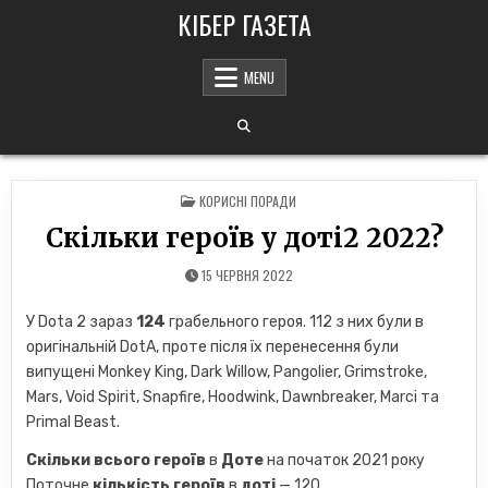
Skip
КІБЕР ГАЗЕТА
to
content
MENU
POSTED
КОРИСНІ ПОРАДИ
IN
Скільки героїв у доті2 2022?
15 ЧЕРВНЯ 2022
У Dota 2 зараз
124
грабельного героя. 112 з них були в
оригінальній DotA, проте після їх перенесення були
випущені Monkey King, Dark Willow, Pangolier, Grimstroke,
Mars, Void Spirit, Snapfire, Hoodwink, Dawnbreaker, Marci та
Primal Beast.
Скільки всього героїв
в
Доте
на початок 2021 року
Поточне
кількість героїв
в
доті
— 120.