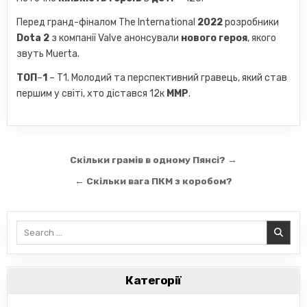
Перед гранд-фіналом The International
2022
розробники
Dota 2
з компанії Valve анонсували
нового героя
, якого
звуть Muerta.
ТОП
–
1
– T1. Молодий та перспективний гравець, який став
першим у світі, хто дістався 12к
ММР
.
Навігація
Скільки грамів в одному Пянсі? →
записів
← Скільки вага ПКМ з коробом?
Search
for:
Категорії