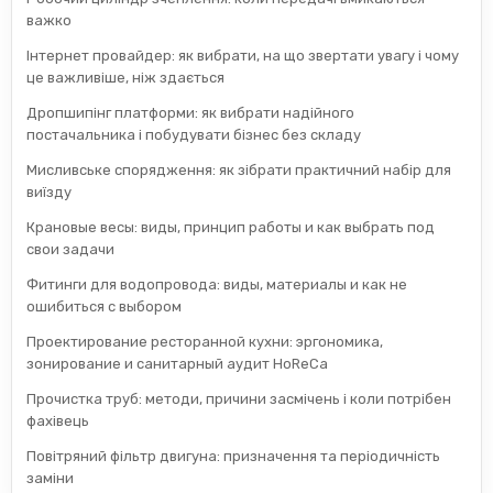
важко
Інтернет провайдер: як вибрати, на що звертати увагу і чому
це важливіше, ніж здається
Дропшипінг платформи: як вибрати надійного
постачальника і побудувати бізнес без складу
Мисливське спорядження: як зібрати практичний набір для
виїзду
Крановые весы: виды, принцип работы и как выбрать под
свои задачи
Фитинги для водопровода: виды, материалы и как не
ошибиться с выбором
Проектирование ресторанной кухни: эргономика,
зонирование и санитарный аудит HoReCa
Прочистка труб: методи, причини засмічень і коли потрібен
фахівець
Повітряний фільтр двигуна: призначення та періодичність
заміни