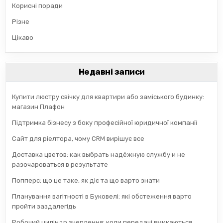
Корисні поради
Різне
Цікаво
Недавні записи
Купити люстру свічку для квартири або заміського будинку:
магазин Плафон
Підтримка бізнесу з боку професійної юридичної компанії
Сайт для ріелтора, чому CRM вирішує все
Доставка цветов: как выбрать надёжную службу и не
разочароваться в результате
Попперс: що це таке, як діє та що варто знати
Планування вагітності в Буковелі: які обстеження варто
пройти заздалегідь
Робочий циліндр зчеплення: коли передачі вмикаються