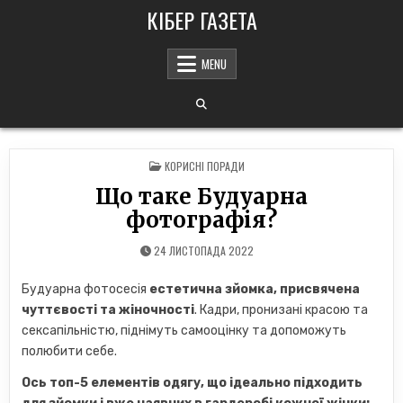
Skip
КІБЕР ГАЗЕТА
to
content
MENU
POSTED
КОРИСНІ ПОРАДИ
IN
Що таке Будуарна
фотографія?
24 ЛИСТОПАДА 2022
Будуарна фотосесія
естетична зйомка, присвячена
чуттєвості та жіночності
. Кадри, пронизані красою та
сексапільністю, піднімуть самооцінку та допоможуть
полюбити себе.
Ось топ-5 елементів одягу, що ідеально підходить