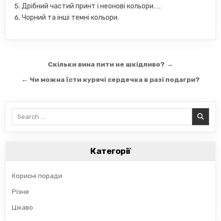
Дрібний частий принт і неонові кольори. …
Чорний та інші темні кольори.
Навігація
Скільки вина пити не шкідливо? →
записів
← Чи можна їсти курячі сердечка в разі подагри?
Search
for:
Категорії
Корисні поради
Різне
Цікаво