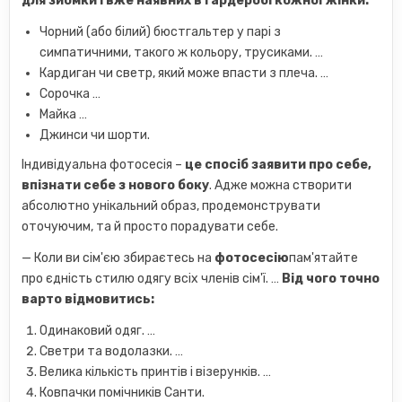
для зйомки і вже наявних в гардеробі кожної жінки:
Чорний (або білий) бюстгальтер у парі з
симпатичними, такого ж кольору, трусиками. …
Кардиган чи светр, який може впасти з плеча. …
Сорочка …
Майка …
Джинси чи шорти.
Індивідуальна фотосесія –
це спосіб заявити про себе,
впізнати себе з нового боку
. Адже можна створити
абсолютно унікальний образ, продемонструвати
оточуючим, та й просто порадувати себе.
— Коли ви сім'єю збираєтесь на
фотосесію
пам'ятайте
про єдність стилю одягу всіх членів сім'ї. …
Від чого точно
варто відмовитись:
Одинаковий одяг. …
Светри та водолазки. …
Велика кількість принтів і візерунків. …
Ковпачки помічників Санти.