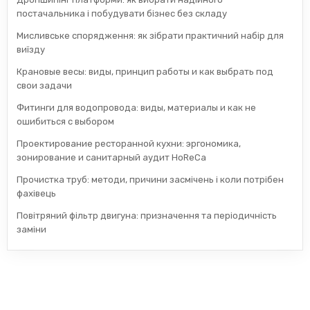
постачальника і побудувати бізнес без складу
Мисливське спорядження: як зібрати практичний набір для
виїзду
Крановые весы: виды, принцип работы и как выбрать под
свои задачи
Фитинги для водопровода: виды, материалы и как не
ошибиться с выбором
Проектирование ресторанной кухни: эргономика,
зонирование и санитарный аудит HoReCa
Прочистка труб: методи, причини засмічень і коли потрібен
фахівець
Повітряний фільтр двигуна: призначення та періодичність
заміни