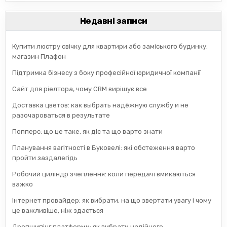
Недавні записи
Купити люстру свічку для квартири або заміського будинку:
магазин Плафон
Підтримка бізнесу з боку професійної юридичної компанії
Сайт для ріелтора, чому CRM вирішує все
Доставка цветов: как выбрать надёжную службу и не
разочароваться в результате
Попперс: що це таке, як діє та що варто знати
Планування вагітності в Буковелі: які обстеження варто
пройти заздалегідь
Робочий циліндр зчеплення: коли передачі вмикаються
важко
Інтернет провайдер: як вибрати, на що звертати увагу і чому
це важливіше, ніж здається
Дропшипінг платформи: як вибрати надійного