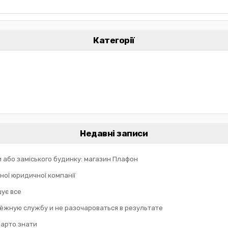
Категорії
Недавні записи
и або заміського будинку: магазин Плафон
ної юридичної компанії
шує все
дёжную службу и не разочароваться в результате
 варто знати