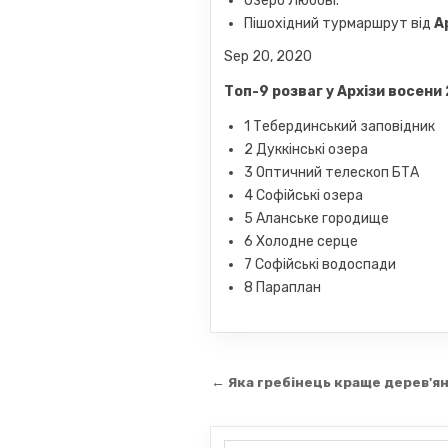
Озеро Любові.
Пішохідний турмаршрут від
А
Sep 20, 2020
Топ-9 розваг у
Архізи восени
1 Тебердинський заповідник
2 Дуккінські озера
3 Оптичний телескоп БТА
4 Софійські озера
5 Аланське городище
6 Холодне серце
7 Софійські водоспади
8 Параплан
Навігація
← Яка гребінець краще дерев'я
записів