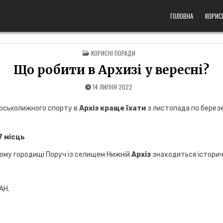
ГОЛОВНА
КОРИС
POSTED
КОРИСНІ ПОРАДИ
IN
Що робити в Архизі у вересні?
14 ЛИПНЯ 2022
ірськолижного спорту в
Архіз краще їхати
з листопада по березен
7 місць
кому городищі Поруч із селищем Нижній
Архіз
знаходиться історич
АН.