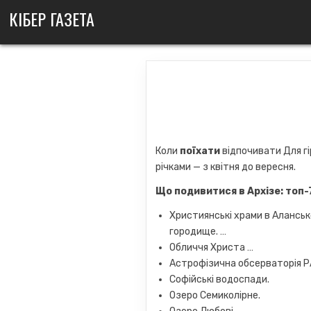
Skip
КІБЕР ГАЗЕТА
to
content
Коли
поїхати
відпочивати Для г
річками — з квітня до вересня.
Що подивитися в
Архізе
: топ-
Християнські храми в Алансь
городище. …
Обличчя Христа …
Астрофізична обсерваторія Р
Софійські водоспади.
Озеро Семиколірне.