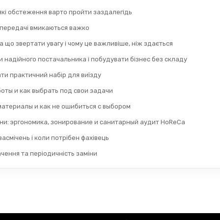
 які обстеження варто пройти заздалегідь
 передачі вмикаються важко
а що звертати увагу і чому це важливіше, ніж здається
 надійного постачальника і побудувати бізнес без складу
ти практичний набір для виїзду
оты и как выбрать под свои задачи
материалы и как не ошибиться с выбором
ни: эргономика, зонирование и санитарный аудит HoReCa
асмічень і коли потрібен фахівець
ачення та періодичність заміни