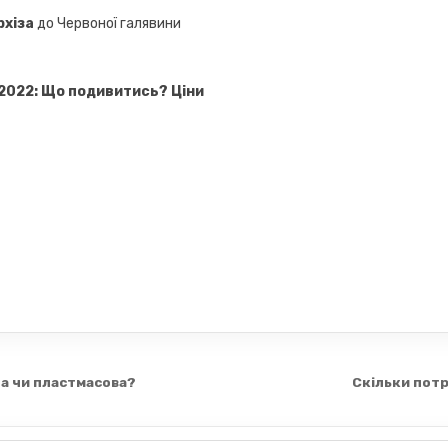
рхіза
до Червоної галявини
2022: Що подивитись?
Ціни
на чи пластмасова?
Скільки потр