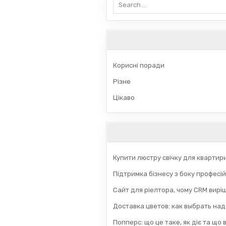
Search
for:
Корисні поради
Різне
Цікаво
Купити люстру свічку для квартир
Підтримка бізнесу з боку професій
Сайт для ріелтора, чому CRM вирі
Доставка цветов: как выбрать на
Попперс: що це таке, як діє та що