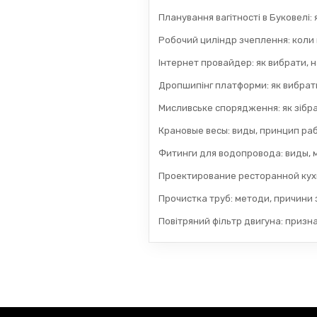
Планування вагітності в Буковелі:
Робочий циліндр зчеплення: коли
Інтернет провайдер: як вибрати, н
Дропшипінг платформи: як вибрати
Мисливське спорядження: як зібра
Крановые весы: виды, принцип раб
Фитинги для водопровода: виды, 
Проектирование ресторанной кух
Прочистка труб: методи, причини з
Повітряний фільтр двигуна: призн