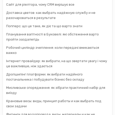
Сайт для ріелтора, чому CRM вирішує все
Доставка цветов: как выбрать надёжную службу и не
разочароваться в результате
Попперс: що це таке, як діє та що варто знати
Планування вагітності в Буковелі: які обстеження варто
пройти заздалегідь
Робочий циліндр зчеплення: коли передачі вмикаються
важко
Інтернет провайдер: як вибрати, на що звертати увагу і чому
це важливіше, ніж здається
Дропшипінг платформи: як вибрати надійного
постачальника і побудувати бізнес без складу
Мисливське спорядження: як зібрати практичний набір для
виїзду
Крановые весы: виды, принцип работы и как выбрать под
свои задачи
Фитинги для водопровода: виды, материалы и как не