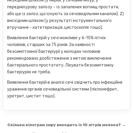
низхідним шляхом (у нирки, у сечовий міхур, у
передміхурову залозу – із запалених вогнищ простати,
або ще із залоз, що існують за сечовидільним каналом). 2)
висхідним шляхом (у результаті інструментального
втручання – катетеризація, цистоскопія тощо).
Виявлення бактерій у сечі можливе у 6-15% літніх
чоловіків, старших за 75 років. За наявності
безсимптомної бактеріурії у молодих чоловіків
рекомендовано дообстеження з метою виключення
бактеріального простатиту. Лікувати безсимптомну
бактеріурію не треба.
Виявлення бактерій в аналізі сечі свідчить про інфекційне
ураження органів сечовидільної системи (пієлонефрит,
уретрит, цистит тощо).
Навігація
Скільки кілограм сиру виходить із 10 літрів молока? →