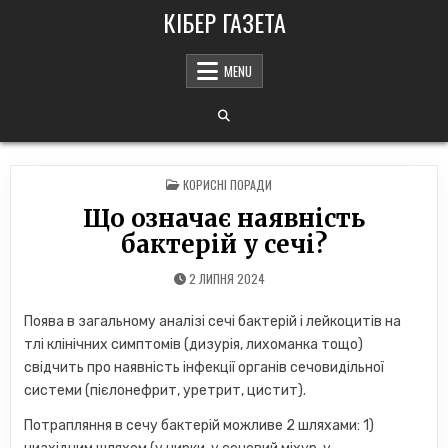
Skip
КІБЕР ГАЗЕТА
to
content
MENU
POSTED
КОРИСНІ ПОРАДИ
IN
Що означає наявність
бактерій у сечі?
2 ЛИПНЯ 2024
Поява в загальному аналізі сечі бактерій і лейкоцитів на
тлі клінічних симптомів (дизурія, лихоманка тощо)
свідчить про наявність інфекції органів сечовидільної
системи (пієлонефрит, уретрит, цистит).
Потрапляння в сечу бактерій можливе 2 шляхами: 1)