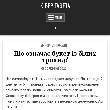
Skip
КІБЕР ГАЗЕТА
to
content
MENU
POSTED
КОРИСНІ ПОРАДИ
IN
Що означає букет із білих
троянд?
20 ЧЕРВНЯ 2022
Що символізують і в яких випадках дарують білі троянди?
Елегантні білі троянди чудово пасують для висловлення
глибокої поваги, пошани, симпатії і, звісно ж, кохання.
Споконвіку білі троянди означали чистоту і невинність,
тому їх найчастіше асоціюють з весільною церемонією.Apr
11, 2018