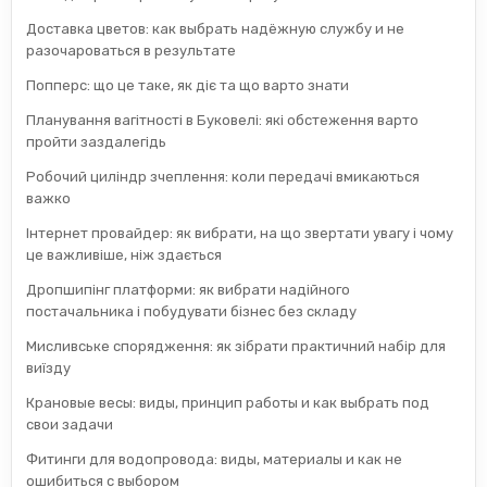
Доставка цветов: как выбрать надёжную службу и не
разочароваться в результате
Попперс: що це таке, як діє та що варто знати
Планування вагітності в Буковелі: які обстеження варто
пройти заздалегідь
Робочий циліндр зчеплення: коли передачі вмикаються
важко
Інтернет провайдер: як вибрати, на що звертати увагу і чому
це важливіше, ніж здається
Дропшипінг платформи: як вибрати надійного
постачальника і побудувати бізнес без складу
Мисливське спорядження: як зібрати практичний набір для
виїзду
Крановые весы: виды, принцип работы и как выбрать под
свои задачи
Фитинги для водопровода: виды, материалы и как не
ошибиться с выбором