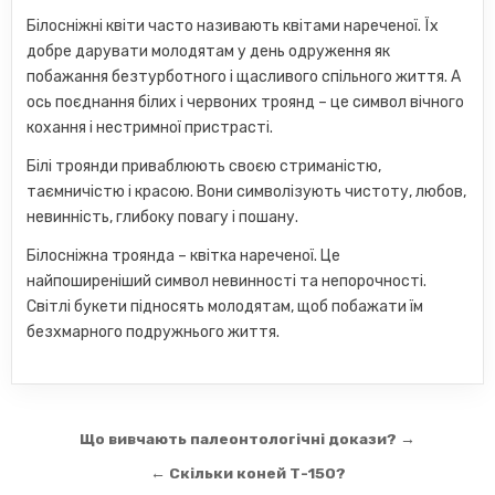
Білосніжні квіти часто називають квітами нареченої. Їх
добре дарувати молодятам у день одруження як
побажання безтурботного і щасливого спільного життя. А
ось поєднання білих і червоних троянд – це символ вічного
кохання і нестримної пристрасті.
Білі троянди приваблюють своєю стриманістю,
таємничістю і красою. Вони символізують чистоту, любов,
невинність, глибоку повагу і пошану.
Білосніжна троянда – квітка нареченої. Це
найпоширеніший символ невинності та непорочності.
Світлі букети підносять молодятам, щоб побажати їм
безхмарного подружнього життя.
Навігація
Що вивчають палеонтологічні докази? →
записів
← Скільки коней Т-150?