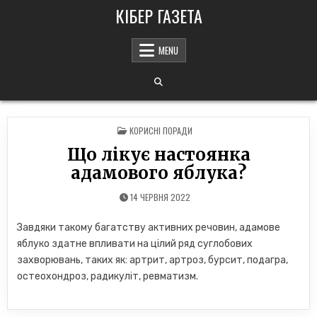
Skip
КІБЕР ГАЗЕТА
to
content
MENU
POSTED
КОРИСНІ ПОРАДИ
IN
Що лікує настоянка
адамового яблука?
14 ЧЕРВНЯ 2022
Завдяки такому багатству активних речовин, адамове
яблуко здатне впливати на цілий ряд суглобових
захворювань, таких як: артрит, артроз, бурсит, подагра,
остеохондроз, радикуліт, ревматизм.