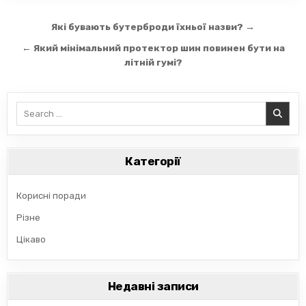
Навігація
Які бувають бутерброди їхньої назви? →
записів
← Який мінімальний протектор шин повинен бути на
літній гумі?
Search
for:
Категорії
Корисні поради
Різне
Цікаво
Недавні записи