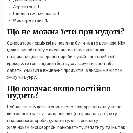
Дименгідринат 2.
Апрепітант 1.
Гомеопатичний склад 1.
Фосапрепітант 1.
Що не можна їсти при нудоті?
Одноразова порція їжі не повинна бути надто великою. Між
їдою вживайте їжу з високим вмістом вуглеводів,
наприклад цільнозернові вироби, сухий тостовий хліб,
крекери, готові сніданки без цукру, фрукти, овочі або
салати. Уникайте вживання продуктів із високим вмістом
жиру чи цукру.
Що означає якщо постійно
нудить?
Найчастіше нудота є симптомом захворювань шлунково-
кишкового тракту – як хронічних (наприклад, гастриту,
виразкової хвороби, дуоденіту, ентероколіту,
жовчнокам'яної хвороби, панкреатиту, гепатиту та ін), так