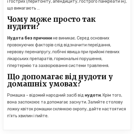
і гострих (перитоніту, апендициту, гострого панкреати ін),
що вимагають …
Чому може просто так
нудити?
Нудота без причини
не виникає. Серед основних
провокуючих факторів слід відзначити переїдання,
нервову перенапругу, побічні явища при прийомі певних
лікарських препаратів, гормональні порушення,
гіпертермію та захворювання системи травлення.
Що допомагає від нудоти у
домашніх умовах?
Ромашка – відомий народний засіб від
нудоти
. Крім того,
вона заспокоює та допомагає заснути. Залийте столову
ложку квіток ромашки склянкою окропу, дайте настоятися
п'ять хвилин і пийте.