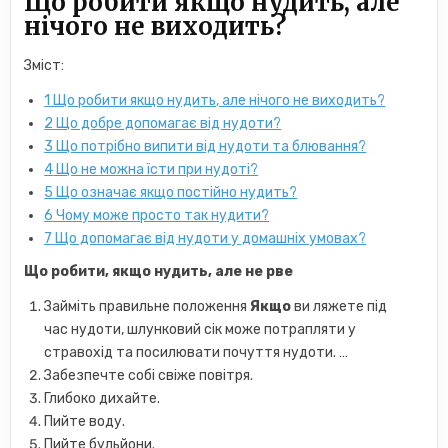
Що робити якщо нудить, але
нічого не виходить?
Зміст:
1
Що робити якщо нудить, але нічого не виходить?
2
Що добре допомагає від нудоти?
3
Що потрібно випити від нудоти та блювання?
4
Що не можна їсти при нудоті?
5
Що означає якщо постійно нудить?
6
Чому може просто так нудити?
7
Що допомагає від нудоти у домашніх умовах?
Що робити
,
якщо нудить
,
але не рве
Займіть правильне положення
Якщо
ви ляжете під
час нудоти, шлунковий сік може потрапляти у
стравохід та посилювати почуття нудоти. …
Забезпечте собі свіже повітря.
Глибоко дихайте.
Пийте воду.
Пийте бульйони.