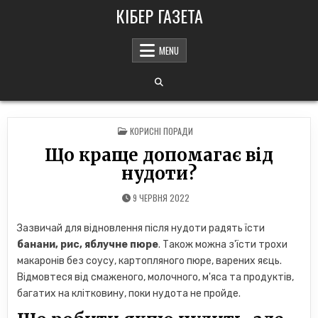
Skip
КІБЕР ГАЗЕТА
to
content
MENU
POSTED
КОРИСНІ ПОРАДИ
IN
Що краще допомагає від
нудоти?
9 ЧЕРВНЯ 2022
Зазвичай для відновлення після нудоти радять їсти
банани, рис, яблучне пюре
. Також можна з'їсти трохи
макаронів без соусу, картопляного пюре, варених яєць.
Відмовтеся від смаженого, молочного, м'яса та продуктів,
багатих на клітковину, поки нудота не пройде.