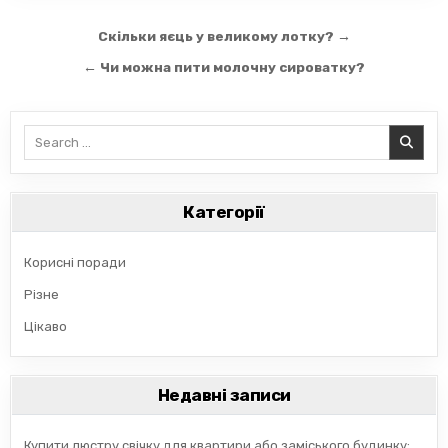
Навігація
Скільки яєць у великому лотку? →
записів
← Чи можна пити молочну сироватку?
Search
for:
Категорії
Корисні поради
Різне
Цікаво
Недавні записи
Купити люстру свічку для квартири або заміського будинку: