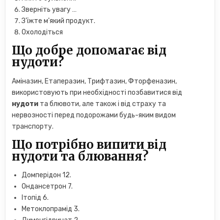
Зверніть увагу …
З'їжте м'який продукт.
Охолодіться
Що добре допомагає від
нудоти?
Аміназин, Етаперазин, Трифтазин, Фторфеназин,
використовують при необхідності позбавитися від
нудоти
та блювоти, але також і від страху та
нервозності перед подорожами будь-яким видом
транспорту.
Що потрібно випити від
нудоти та блювання?
Домперідон 12.
Ондансетрон 7.
Ітопід 6.
Метоклопрамід 3.