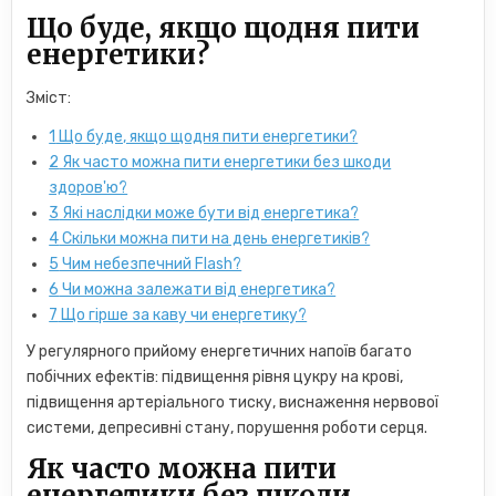
Що буде, якщо щодня пити
енергетики?
Зміст:
1
Що буде, якщо щодня пити енергетики?
2
Як часто можна пити енергетики без шкоди
здоров'ю?
3
Які наслідки може бути від енергетика?
4
Скільки можна пити на день енергетиків?
5
Чим небезпечний Flash?
6
Чи можна залежати від енергетика?
7
Що гірше за каву чи енергетику?
У регулярного прийому енергетичних напоїв багато
побічних ефектів: підвищення рівня цукру на крові,
підвищення артеріального тиску, виснаження нервової
системи, депресивні стану, порушення роботи серця.
Як часто можна пити
енергетики без шкоди