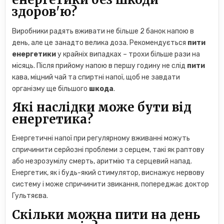
здоров'ю?
Виробники радять вживати не більше 2 банок напою в
день, але це занадто велика доза. Рекомендується
пити
енергетики
у крайніх випадках – трохи більше рази на
місяць. Після прийому напою в першу годину не слід
пити
кава, міцний чай та спиртні напої, щоб не завдати
організму ще більшого
шкода
.
Які наслідки може бути від
енергетика?
Енергетичні напої при регулярному вживанні можуть
спричинити серйозні проблеми з серцем, такі як раптову
або незрозумілу смерть, аритмію та серцевий напад.
Енергетик, як і будь-який стимулятор, виснажує нервову
систему і може спричинити звикання, попереджає доктор
Гультяєва.
Скільки можна пити на день