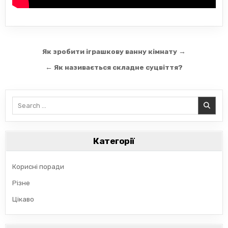
Навігація
Як зробити іграшкову ванну кімнату →
записів
← Як називається складне суцвіття?
Search
for:
Категорії
Корисні поради
Різне
Цікаво