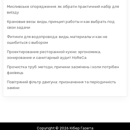
Мисливське спорядження: як зібрати практичний набір для
виїзду
Крановые весы: виды, принцип работы и как выбрать под
свои задачи
Фитинги для водопровода: виды, материалы и как не
ошибиться с выбором
Проектирование ресторанной кухни: эргономика,
зонирование и санитарный аудит HoReCa
Прочистка труб: методи, причини засмічень і коли потрібен
фахівець
Повітряний фільтр двигуна: призначення та періодичність
заміни
Copyright © 2026 Кібер Газета