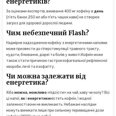
енергетиків?
За оцінками експертів, вживання 400 мг кофеїну в
день
(п'ять банок 250 мл або п'ять чашок кави) не створює
загроз для здорової дорослої людини.
Чим небезпечний Flash?
Надмірне надходження кофеїну з енергетичними напоями
може призвести до гіперстимуляції травного тракту,
нудоти, блювання, діареї та болів у животі.Кофеїн може
також стати причиною гастроезофагеальної рефлюксної
хвороби, печії та езофагіту.
Чи можна залежати від
енергетика?
Хіба
можна, можливо
«підсісти» на чай, каву чи колу? Всі
ці напої,
як
і
енергетики
містять кофеїн. І жодної
залежності вони не викликають. Небажані наслідки
можуть виникати лише при сильному перевищенні дози