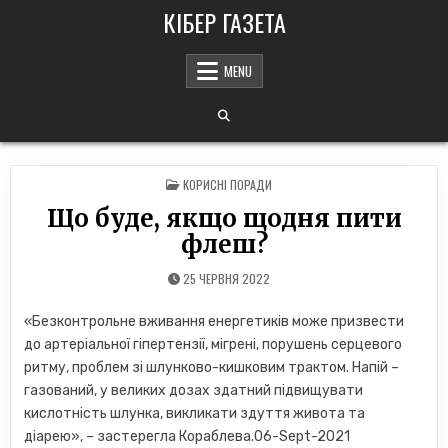
Skip
КІБЕР ГАЗЕТА
to
content
MENU
POSTED
КОРИСНІ ПОРАДИ
IN
Що буде, якщо щодня пити
флеш?
25 ЧЕРВНЯ 2022
«Безконтрольне вживання енергетиків може призвести
до артеріальної гіпертензії, мігрені, порушень серцевого
ритму, проблем зі шлунково-кишковим трактом. Напій –
газований, у великих дозах здатний підвищувати
кислотність шлунка, викликати здуття живота та
діарею», – застерегла Кораблева.06-Sept-2021