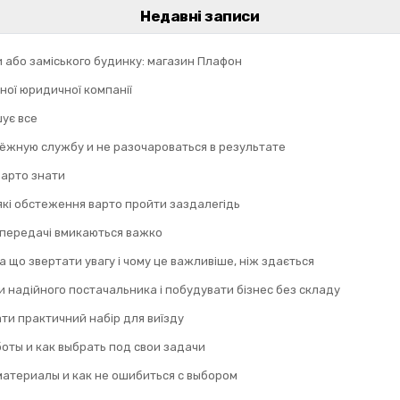
Недавні записи
и або заміського будинку: магазин Плафон
ної юридичної компанії
шує все
дёжную службу и не разочароваться в результате
 варто знати
 які обстеження варто пройти заздалегідь
 передачі вмикаються важко
а що звертати увагу і чому це важливіше, ніж здається
 надійного постачальника і побудувати бізнес без складу
ти практичний набір для виїзду
оты и как выбрать под свои задачи
материалы и как не ошибиться с выбором