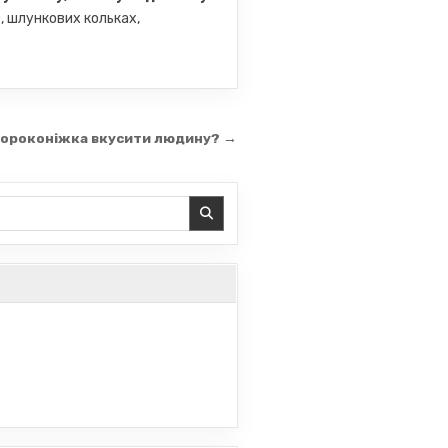
), шлункових кольках,
сороконіжка вкусити людину? →