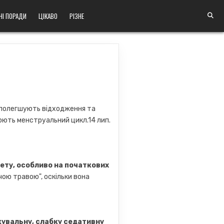
НІ ПОРАДИ
ЦІКАВО
РІЗНЕ
, полегшують відходження та
юють менструальний цикл.14 лип.
ету, особливо на початкових
чою травою", оскільки вона
кувальну, слабку седативну