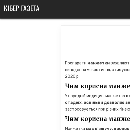
Skip
КІБЕР ГАЗЕТА
to
content
Препарати
манжетки
виявляють
виведення мокротиння, стимулюю
2020 р.
Чим корисна манже
У народній медицині манжетка
в
стадіях, оскільки дозволяє зн
застосовується при різних гіне
Чим корисна манже
Манжетка
має в'яжучу, кровос