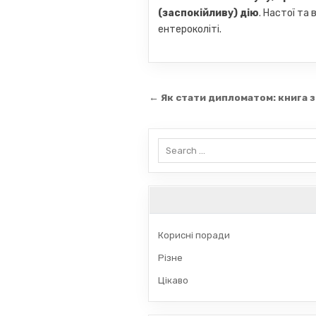
(заспокійливу) дію
. Настої та
ентероколіті.
Навігація
← Як стати дипломатом: книга з
записів
Search
for:
Корисні поради
Різне
Цікаво