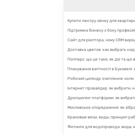
Купити люстру свічку для квартир
Підтримка бізнесу з боку професій
Сайт для ріелтора, чому CRM вирі
Доставка цветов: как выбрать на
Попперс: що це таке, як діє та що
Планування вагітності в Буковелі:
Робочий циліндр зчеплення: коли
Інтернет провайдер: як вибрати, н
Дропшипінг платформи: як вибрати
Мисливське спорядження: як зібра
Крановые весы: виды, принцип раб
Фитинги для водопровода: виды, 