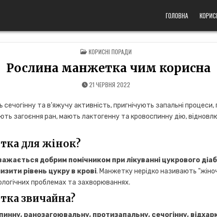
ГОЛОВНА
КОРИС
POSTED
КОРИСНІ ПОРАДИ
IN
Рослина манжетка чим корисна
21 ЧЕРВНЯ 2022
 сечогінну та в'яжучу активність, пригнічують запальні процеси
ть загоєння ран, мають лактогенну та кровоспинну дію, відновл
тка для жінок?
важається добрим помічником при лікуванні цукрового діаб
изити рівень цукру в крові
. Манжетку нерідко називають "жіно
кологічних проблемах та захворюваннях.
тка звичайна?
пинну, ранозагоювальну, протизапальну, сечогінну, відхар