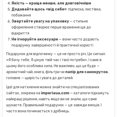
Якість — краще менше, але довговічніше
Додавайте щось «від себе»
: підписка, листівка,
побажання
Звертайте увагу на упаковку
— стильне
оформлення створює перше враження ще до
відкриття
Не ігноруйте аксесуари
— вони часто додають
подарунку завершеності й практичної користі
Подарунок для відпочинку — це не просто річ. Це сигнал:
«Я бачу тебе. Я ціную твій час і твої потреби». І саме в
цьому його особлива сила. Не важливо, що це буде —
ароматний чай, книга, фільтри чи
папір для самокруток
,
головне — щирість і увага до деталей.
Ідеї для натхнення можна знайти на спеціалізованих
сайтах, зокрема на
imperiaua.com
— каталоги підкажуть
найкращі рішення, навіть якщо ви не знали, що саме
шукаєте. Правильний подарунок — це завжди емоція. І
часто вона починається з дрібниць.