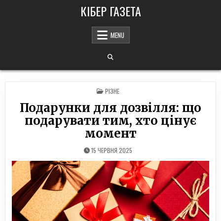
Skip
КІБЕР ГАЗЕТА
to
content
MENU
POSTED
РІЗНЕ
IN
Подарунки для дозвілля: що
подарувати тим, хто цінує
момент
15 ЧЕРВНЯ 2025