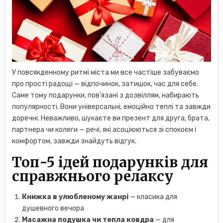
У повсякденному ритмі міста ми все частіше забуваємо
про прості радощі — відпочинок, затишок, час для себе.
Саме тому подарунки, пов’язані з дозвіллям, набирають
популярності. Вони універсальні, емоційно теплі та завжди
доречні. Неважливо, шукаєте ви презент для друга, брата,
партнера чи колеги — речі, які асоціюються зі спокоєм і
комфортом, завжди знайдуть відгук.
Топ-5 ідей подарунків для
справжнього релаксу
Книжка в улюбленому жанрі
— класика для
душевного вечора
Масажна подушка чи тепла ковдра
— для