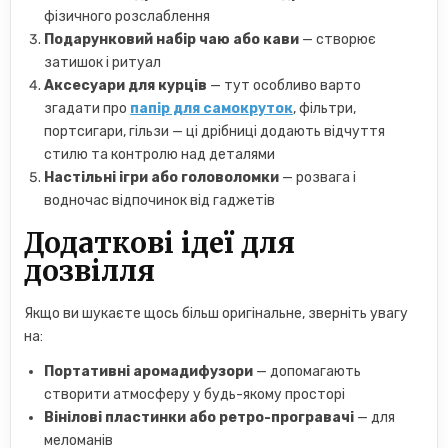
фізичного розслаблення
Подарунковий набір чаю або кави
— створює
затишок і ритуал
Аксесуари для курців
— тут особливо варто
згадати про
папір для самокруток
, фільтри,
портсигари, гільзи — ці дрібниці додають відчуття
стилю та контролю над деталями
Настільні ігри або головоломки
— розвага і
водночас відпочинок від гаджетів
Додаткові ідеї для
дозвілля
Якщо ви шукаєте щось більш оригінальне, зверніть увагу
на:
Портативні аромадифузори
— допомагають
створити атмосферу у будь-якому просторі
Вінілові пластинки або ретро-програвачі
— для
меломанів