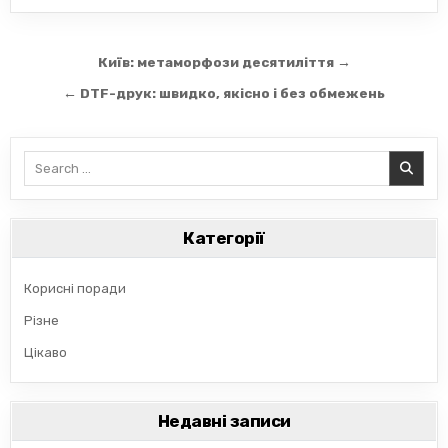
Навігація
Київ: метаморфози десятиліття →
записів
← DTF-друк: швидко, якісно і без обмежень
Search
for:
Категорії
Корисні поради
Різне
Цікаво
Недавні записи