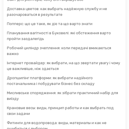
Доставка цветов: как выбрать надёжную службу и не
разочароваться в результате
Попперс: що це таке, як діє та що варто знати
Планування вагітності в Буковелі: які обстеження варто
пройти заздалегідь
Робочий циліндр зчеплення: коли передачі вмикаються
важко
Інтернет провайдер: як вибрати, на що звертати увагу і чому
це важливіше, ніж здається
Дропшипінг платформи: як вибрати надійного
постачальника і побудувати бізнес без складу
Мисливське спорядження: як зібрати практичний набір для
виїзду
Крановые весы: виды, принцип работы и как выбрать под
свои задачи
Фитинги для водопровода: виды, материалы и как не
ошибиться с выбором