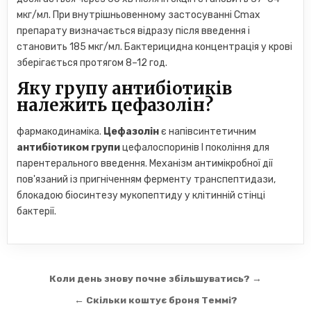
мкг/мл. При внутрішньовенному застосуванні Cmax
препарату визначається відразу після введення і
становить 185 мкг/мл. Бактерицидна концентрація у крові
зберігається протягом 8–12 год.
Яку групу антибіотиків
належить цефазолін?
фармакодинаміка.
Цефазолін
є напівсинтетичним
антибіотиком групи
цефалоспоринів І покоління для
парентерального введення. Механізм антимікробної дії
пов'язаний із пригніченням ферменту транспептидази,
блокадою біосинтезу мукопептиду у клітинній стінці
бактерії.
Навігація
Коли день знову почне збільшуватись? →
записів
← Скільки коштує броня Теммі?