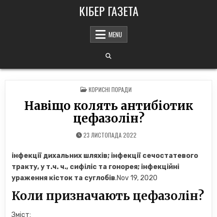
Skip
КІБЕР ГАЗЕТА
to
content
MENU
POSTED
КОРИСНІ ПОРАДИ
IN
Навіщо колять антибіотик
цефазолін?
23 ЛИСТОПАДА 2022
інфекції дихальних шляхів;
інфекції сечостатевого
тракту, у т.ч.
ч., сифіліс та гонорея;
інфекційні
ураження кісток та суглобів
.Nov 19, 2020
Коли призначають цефазолін?
Зміст: