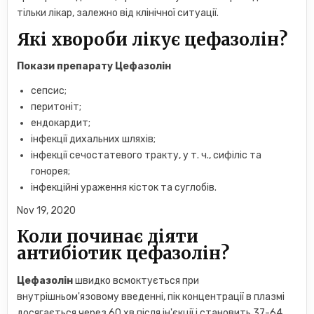
тільки лікар, залежно від клінічної ситуації.
Які хвороби лікує цефазолін?
Покази препарату
Цефазолін
сепсис;
перитоніт;
ендокардит;
інфекції дихальних шляхів;
інфекції сечостатевого тракту, у т. ч., сифіліс та
гонорея;
інфекційні ураження кісток та суглобів.
Nov 19, 2020
Коли починає діяти
антибіотик цефазолін?
Цефазолін
швидко всмоктується при
внутрішньом'язовому введенні, пік концентрації в плазмі
досягається через 60 хв після ін'єкції і становить 37-64