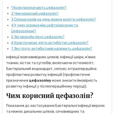
1
Коли призначають цефазолін?
2
Чим корисний цефазолін?
3
Скільки разів на день можна колоти цефазолін?
4
У чому різниця між цефтріаксоном та
Цефазоліном?
5
Які хвороби лікує цефазолін?
6
Коли починає діяти антибіотик цефазолін?
7
Яку групу антибіотиків належить цефазолін?
інфекції жовчовивідних шляхів; інфекції шкіри, м'яких
тканин, кісток та суглобів, включаючи остеомієліт;
бактеріальний ендокардит, сепсис; інтраопераційна
профілактика розвитку інфекцій (профілактичне
призначення
цефазоліну
може знизити ймовірність
розвитку інфекції у післяопераційному періоді).
Чим корисний цефазолін?
Показання до застосування Бактеріальні інфекції верхніх
та нижніх дихальних шляхів, сечовивідних та