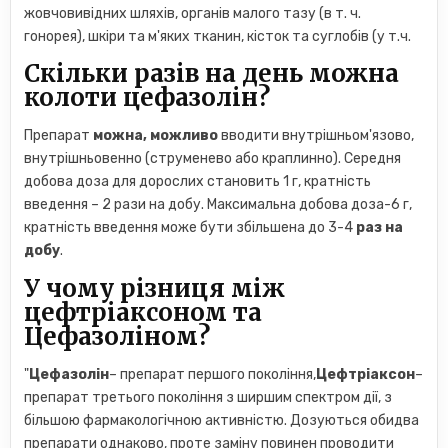
жовчовивідних шляхів, органів малого тазу (в т. ч.
гонорея), шкіри та м'яких тканин, кісток та суглобів (у т.ч.
Скільки разів на день можна
колоти цефазолін?
Препарат
можна, можливо
вводити внутрішньом'язово,
внутрішньовенно (струменево або краплинно). Середня
добова доза для дорослих становить 1 г, кратність
введення – 2 рази на добу. Максимальна добова доза-6 г,
кратність введення може бути збільшена до 3-4
раз на
добу
.
У чому різниця між
цефтріаксоном та
Цефазоліном?
"
Цефазолін
– препарат першого покоління,
Цефтріаксон
–
препарат третього покоління з ширшим спектром дії, з
більшою фармакологічною активністю. Дозуються обидва
препарати однаково, проте заміну повинен проводити