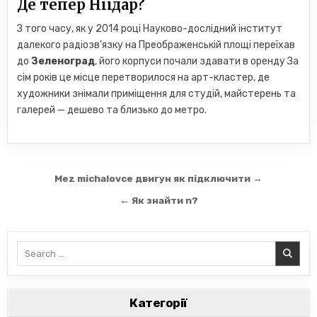
Де тепер Ніїдар?
З того часу, як у 2014 році Науково-дослідний інститут
далекого радіозв'язку на Преображенській площі переїхав
до
Зеленоград
, його корпуси почали здавати в оренду За
сім років це місце перетворилося на арт-кластер, де
художники знімали приміщення для студій, майстерень та
галерей — дешево та близько до метро.
Навігація
Mez michalovce двигун як підключити →
записів
← Як знайти n?
Search
for:
Категорії