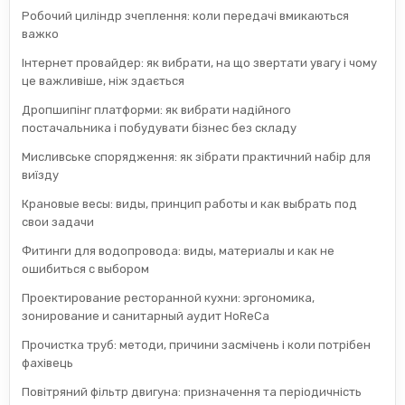
Робочий циліндр зчеплення: коли передачі вмикаються
важко
Інтернет провайдер: як вибрати, на що звертати увагу і чому
це важливіше, ніж здається
Дропшипінг платформи: як вибрати надійного
постачальника і побудувати бізнес без складу
Мисливське спорядження: як зібрати практичний набір для
виїзду
Крановые весы: виды, принцип работы и как выбрать под
свои задачи
Фитинги для водопровода: виды, материалы и как не
ошибиться с выбором
Проектирование ресторанной кухни: эргономика,
зонирование и санитарный аудит HoReCa
Прочистка труб: методи, причини засмічень і коли потрібен
фахівець
Повітряний фільтр двигуна: призначення та періодичність