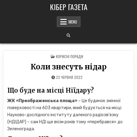
Skip
КІБЕР ГАЗЕТА
to
content
MENU
POSTED
КОРИСНІ ПОРАДИ
IN
Коли знесуть нідар
23 ЧЕРВНЯ 2022
Що буде на місці Ніїдару?
ЖК «Преображенська площа»
– Це будинок змінної
поверховості на 603 квартири, який будується на місці
Науково-дослідного інституту далекого радіозв'язку
(НДІДАР) – сам НДІ ще вісім років тому «перебрався» до
Зеленограда.